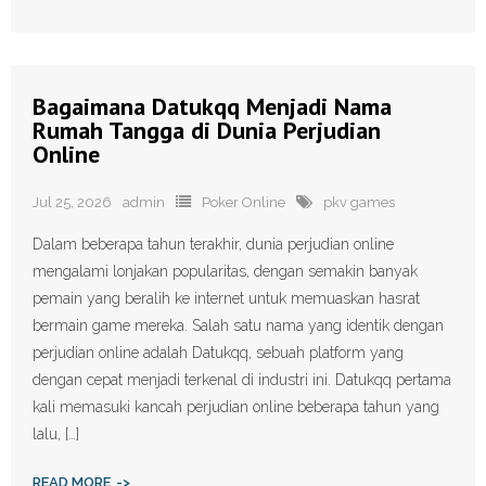
Bagaimana Datukqq Menjadi Nama
Rumah Tangga di Dunia Perjudian
Online
Jul 25, 2026
admin
Poker Online
pkv games
Dalam beberapa tahun terakhir, dunia perjudian online
mengalami lonjakan popularitas, dengan semakin banyak
pemain yang beralih ke internet untuk memuaskan hasrat
bermain game mereka. Salah satu nama yang identik dengan
perjudian online adalah Datukqq, sebuah platform yang
dengan cepat menjadi terkenal di industri ini. Datukqq pertama
kali memasuki kancah perjudian online beberapa tahun yang
lalu, […]
READ MORE