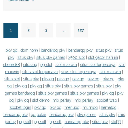
1
2
3
…
127
pkv qq
|
domino99
|
bandarqq pkv
|
bandarqq pkv
|
situs pkv
|
situs
pkv
|
situs pkv
|
situs pkv games
|
x500 slot
|
slot gacor hari ini
|
sbobet88
|
situs qq
|
pg slot
|
slot maxwin
|
situs slot terpercaya
|
slot
maxwin
|
situs slot terpercaya
|
situs slot terpercaya
|
slot maxwin
|
situs slot
|
situs pkv
|
pkv qq
|
pkv qq
|
pkv qq
|
pkv qq
|
pkv qq
|
pkv
qq
|
pkv qq
|
pkv qq
|
situs pkv
|
situs pkv games
|
situs pkv
|
pkv
games bandarqq
|
situs pkv games
|
situs pkv games
|
pkv qq
|
pkv
qq
|
pkv qq
|
slot demo
|
mix parlay
|
mix parlay
|
sbobet wap
|
sbobet login
|
pkv qq
|
pkv qq
|
menuqq
|
murniqq
|
hematqq
|
bandarqq pkv
|
qq poker
|
bandarqq pkv
|
pkv games
|
situs pkv
|
mix
parlay
|
pg soft
|
pg soft
|
pg soft
|
bandarqq pkv
|
situs pkv
|
slot77
|