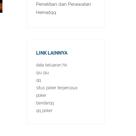
Penelitian dan Perawatan
Hematqq
LINK LAINNYA
data keluaran hk
qiu qiu
qq
situs poker terpercaya
poker
bandarqq
qq poker