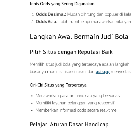
Jenis Odds yang Sering Digunakan
Odds Desimal:
Mudah dihitung dan populer di kal
Odds Asia:
Lebih rumit tetapi menawarkan nilai yang
Langkah Awal Bermain Judi Bola
Pilih Situs dengan Reputasi Baik
Memilih situs judi bola yang terpercaya adalah langka
biasanya memiliki lisensi resmi dan
asikqq
menyediaka
Ciri-Ciri Situs yang Terpercaya
Menawarkan pasaran handicap yang bervariasi.
Memiliki layanan pelanggan yang responsif.
Memberikan informasi odds secara real-time.
Pelajari Aturan Dasar Handicap