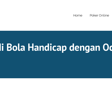
Home
Poker Online
di Bola Handicap dengan O