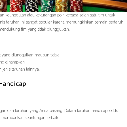
kan keunggulan atau kekurangan poin kepada salah satu tim untuk
is taruhan ini sangat populer karena memungkinkan pemain bertaruh
a mendukung tim yang tidak diunggulkan.
k yang diunggulkan maupun tidak.
ng diharapkan.
 jenis taruhan lainnya.
Handicap
an dari taruhan yang Anda pasang. Dalam taruhan handicap, odds
g memberikan keuntungan terbaik.