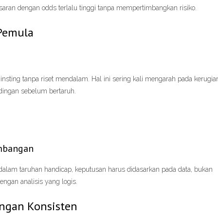
aran dengan odds terlalu tinggi tanpa mempertimbangkan risiko.
 Pemula
sting tanpa riset mendalam. Hal ini sering kali mengarah pada kerugia
dingan sebelum bertaruh.
imbangan
alam taruhan handicap, keputusan harus didasarkan pada data, bukan
ngan analisis yang logis.
ngan Konsisten