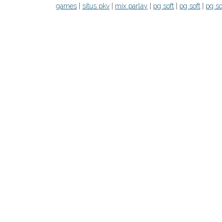
games
|
situs pkv
|
mix parlay
|
pg soft
|
pg soft
|
pg so