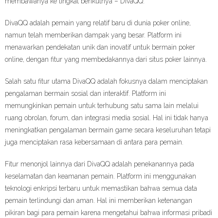
membawanya ke tingkat berikutnya – DivaQQ.
DivaQQ adalah pemain yang relatif baru di dunia poker online,
namun telah memberikan dampak yang besar. Platform ini
menawarkan pendekatan unik dan inovatif untuk bermain poker
online, dengan fitur yang membedakannya dari situs poker lainnya.
Salah satu fitur utama DivaQQ adalah fokusnya dalam menciptakan
pengalaman bermain sosial dan interaktif. Platform ini
memungkinkan pemain untuk terhubung satu sama lain melalui
ruang obrolan, forum, dan integrasi media sosial. Hal ini tidak hanya
meningkatkan pengalaman bermain game secara keseluruhan tetapi
juga menciptakan rasa kebersamaan di antara para pemain.
Fitur menonjol lainnya dari DivaQQ adalah penekanannya pada
keselamatan dan keamanan pemain. Platform ini menggunakan
teknologi enkripsi terbaru untuk memastikan bahwa semua data
pemain terlindungi dan aman. Hal ini memberikan ketenangan
pikiran bagi para pemain karena mengetahui bahwa informasi pribadi