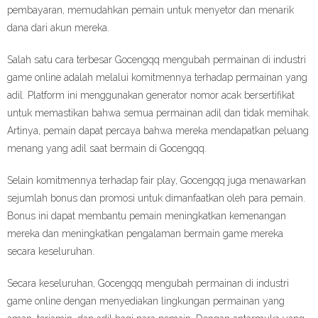
pembayaran, memudahkan pemain untuk menyetor dan menarik
dana dari akun mereka.
Salah satu cara terbesar Gocengqq mengubah permainan di industri
game online adalah melalui komitmennya terhadap permainan yang
adil. Platform ini menggunakan generator nomor acak bersertifikat
untuk memastikan bahwa semua permainan adil dan tidak memihak.
Artinya, pemain dapat percaya bahwa mereka mendapatkan peluang
menang yang adil saat bermain di Gocengqq.
Selain komitmennya terhadap fair play, Gocengqq juga menawarkan
sejumlah bonus dan promosi untuk dimanfaatkan oleh para pemain.
Bonus ini dapat membantu pemain meningkatkan kemenangan
mereka dan meningkatkan pengalaman bermain game mereka
secara keseluruhan.
Secara keseluruhan, Gocengqq mengubah permainan di industri
game online dengan menyediakan lingkungan permainan yang