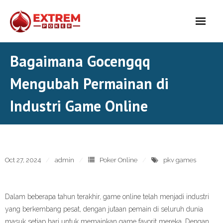
Skip
to
content
Bagaimana Gocengqq
Mengubah Permainan di
Industri Game Online
Oct 27, 2024
admin
Poker Online
pkv games
Dalam beberapa tahun terakhir, game online telah menjadi industri
yang berkembang pesat, dengan jutaan pemain di seluruh dunia
masuk setiap hari untuk memainkan game favorit mereka. Dengan