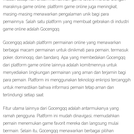
maraknya game online, platform game online juga meningkat,
masing-masing menawarkan pengalaman unik bagi para
pemainnya. Salah satu platform yang membuat gebrakan di industri
game online adalah Gocengqq.
Gocengqq adalah platform permainan online yang menawarkan
berbagai macam permainan untuk dinikmati para pemain, termasuk
poker, dominoqq, dan bandarq. Apa yang membedakan Gocengqq
dari platform game online lainnya adalah komitmennya untuk
menyediakan lingkungan permainan yang aman dan terjamin bagi
para pemain. Platform ini menggunakan teknologi enkripsi tercanggih
untuk memastikan bahwa informasi pemain tetap aman dan
terlindungi setiap saat.
Fitur utama lainnya dari Gocengqq adalah antarmukanya yang
ramah pengguna. Platform ini mudah dinavigasi, memudahkan
pemain menemukan game favorit mereka dan langsung mulai
bermain. Selain itu, Gocengqq menawarkan berbagai pilihan