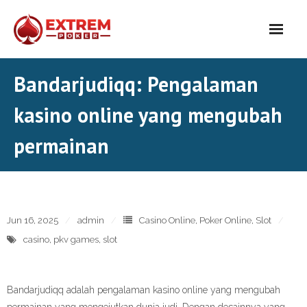
Skip
to
content
Bandarjudiqq: Pengalaman
kasino online yang mengubah
permainan
Jun 16, 2025
admin
Casino Online
,
Poker Online
,
Slot
casino
,
pkv games
,
slot
Bandarjudiqq adalah pengalaman kasino online yang mengubah