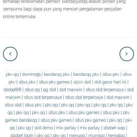
terhadap keselamatan pemain, Bandarjudiqq adalah pilihan yang
sempurna bagi siapa pun yang mencari pengalaman perjudian
online terkemuka.
pkv qq
|
domino99
|
bandarqq pkv
|
bandarqq pkv
|
situs pkv
|
situs
pkv
|
situs pkv
|
situs pkv games
|
x500 slot
|
slot gacor hari ini
|
sbobet88
|
situs qq
|
pg slot
|
slot maxwin
|
situs slot terpercaya
|
slot
maxwin
|
situs slot terpercaya
|
situs slot terpercaya
|
slot maxwin
|
situs slot
|
situs pkv
|
pkv qq
|
pkv qq
|
pkv qq
|
pkv qq
|
pkv qq
|
pkv
qq
|
pkv qq
|
pkv qq
|
situs pkv
|
situs pkv games
|
situs pkv
|
pkv
games bandarqq
|
situs pkv games
|
situs pkv games
|
pkv qq
|
pkv
qq
|
pkv qq
|
slot demo
|
mix parlay
|
mix parlay
|
sbobet wap
|
sbobet login
|
pkv qq
|
pkv qq
|
menuqq
|
murniqq
|
hematqq
|