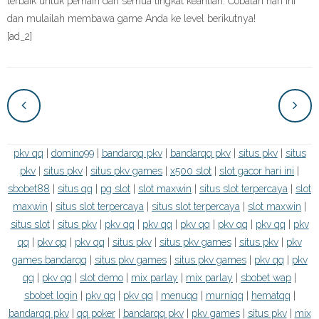
terbaik untuk pemain dari semua tingkat keahlian. Cobalah hari ini
dan mulailah membawa game Anda ke level berikutnya!
[ad_2]
pkv qq
|
domino99
|
bandarqq pkv
|
bandarqq pkv
|
situs pkv
|
situs
pkv
|
situs pkv
|
situs pkv games
|
x500 slot
|
slot gacor hari ini
|
sbobet88
|
situs qq
|
pg slot
|
slot maxwin
|
situs slot terpercaya
|
slot
maxwin
|
situs slot terpercaya
|
situs slot terpercaya
|
slot maxwin
|
situs slot
|
situs pkv
|
pkv qq
|
pkv qq
|
pkv qq
|
pkv qq
|
pkv qq
|
pkv
qq
|
pkv qq
|
pkv qq
|
situs pkv
|
situs pkv games
|
situs pkv
|
pkv
games bandarqq
|
situs pkv games
|
situs pkv games
|
pkv qq
|
pkv
qq
|
pkv qq
|
slot demo
|
mix parlay
|
mix parlay
|
sbobet wap
|
sbobet login
|
pkv qq
|
pkv qq
|
menuqq
|
murniqq
|
hematqq
|
bandarqq pkv
|
qq poker
|
bandarqq pkv
|
pkv games
|
situs pkv
|
mix