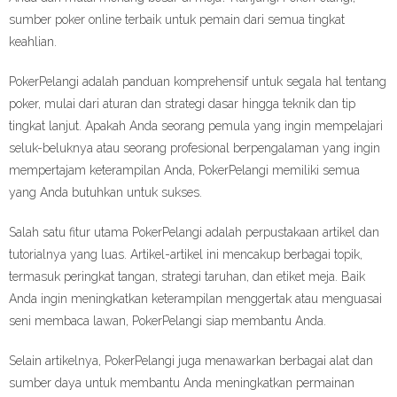
sumber poker online terbaik untuk pemain dari semua tingkat
keahlian.
PokerPelangi adalah panduan komprehensif untuk segala hal tentang
poker, mulai dari aturan dan strategi dasar hingga teknik dan tip
tingkat lanjut. Apakah Anda seorang pemula yang ingin mempelajari
seluk-beluknya atau seorang profesional berpengalaman yang ingin
mempertajam keterampilan Anda, PokerPelangi memiliki semua
yang Anda butuhkan untuk sukses.
Salah satu fitur utama PokerPelangi adalah perpustakaan artikel dan
tutorialnya yang luas. Artikel-artikel ini mencakup berbagai topik,
termasuk peringkat tangan, strategi taruhan, dan etiket meja. Baik
Anda ingin meningkatkan keterampilan menggertak atau menguasai
seni membaca lawan, PokerPelangi siap membantu Anda.
Selain artikelnya, PokerPelangi juga menawarkan berbagai alat dan
sumber daya untuk membantu Anda meningkatkan permainan