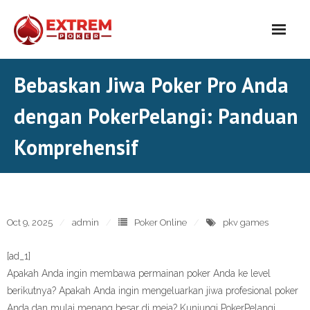
Skip
to
content
Bebaskan Jiwa Poker Pro Anda
dengan PokerPelangi: Panduan
Komprehensif
Oct 9, 2025
admin
Poker Online
pkv games
[ad_1]
Apakah Anda ingin membawa permainan poker Anda ke level
berikutnya? Apakah Anda ingin mengeluarkan jiwa profesional poker
Anda dan mulai menang besar di meja? Kunjungi PokerPelangi,