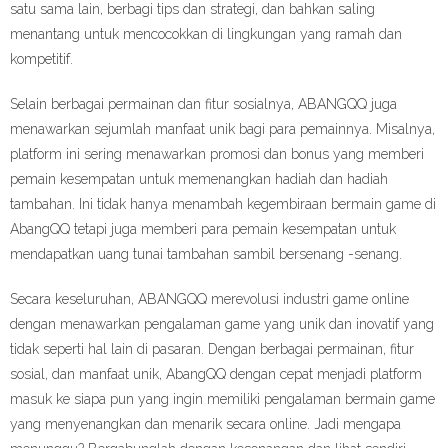
satu sama lain, berbagi tips dan strategi, dan bahkan saling
menantang untuk mencocokkan di lingkungan yang ramah dan
kompetitif.
Selain berbagai permainan dan fitur sosialnya, ABANGQQ juga
menawarkan sejumlah manfaat unik bagi para pemainnya. Misalnya,
platform ini sering menawarkan promosi dan bonus yang memberi
pemain kesempatan untuk memenangkan hadiah dan hadiah
tambahan. Ini tidak hanya menambah kegembiraan bermain game di
AbangQQ tetapi juga memberi para pemain kesempatan untuk
mendapatkan uang tunai tambahan sambil bersenang -senang.
Secara keseluruhan, ABANGQQ merevolusi industri game online
dengan menawarkan pengalaman game yang unik dan inovatif yang
tidak seperti hal lain di pasaran. Dengan berbagai permainan, fitur
sosial, dan manfaat unik, AbangQQ dengan cepat menjadi platform
masuk ke siapa pun yang ingin memiliki pengalaman bermain game
yang menyenangkan dan menarik secara online. Jadi mengapa