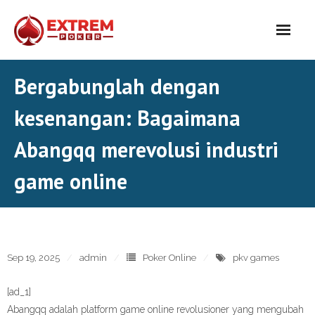
Skip
to
content
Bergabunglah dengan
kesenangan: Bagaimana
Abangqq merevolusi industri
game online
Sep 19, 2025
admin
Poker Online
pkv games
[ad_1]
Abangqq adalah platform game online revolusioner yang mengubah