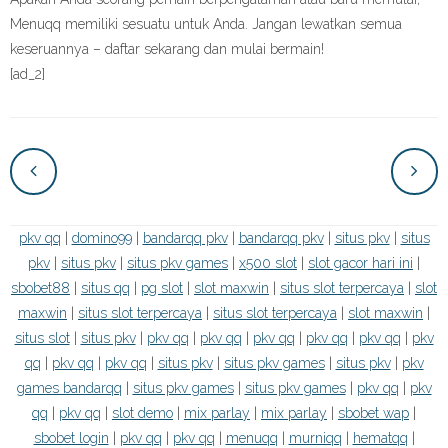
Menuqq memiliki sesuatu untuk Anda. Jangan lewatkan semua
keseruannya – daftar sekarang dan mulai bermain!
[ad_2]
pkv qq
|
domino99
|
bandarqq pkv
|
bandarqq pkv
|
situs pkv
|
situs
pkv
|
situs pkv
|
situs pkv games
|
x500 slot
|
slot gacor hari ini
|
sbobet88
|
situs qq
|
pg slot
|
slot maxwin
|
situs slot terpercaya
|
slot
maxwin
|
situs slot terpercaya
|
situs slot terpercaya
|
slot maxwin
|
situs slot
|
situs pkv
|
pkv qq
|
pkv qq
|
pkv qq
|
pkv qq
|
pkv qq
|
pkv
qq
|
pkv qq
|
pkv qq
|
situs pkv
|
situs pkv games
|
situs pkv
|
pkv
games bandarqq
|
situs pkv games
|
situs pkv games
|
pkv qq
|
pkv
qq
|
pkv qq
|
slot demo
|
mix parlay
|
mix parlay
|
sbobet wap
|
sbobet login
|
pkv qq
|
pkv qq
|
menuqq
|
murniqq
|
hematqq
|