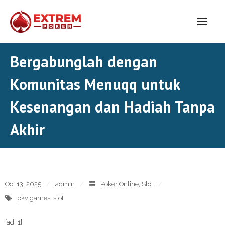
Skip
to
content
Bergabunglah dengan
Komunitas Menuqq untuk
Kesenangan dan Hadiah Tanpa
Akhir
Oct 13, 2025
admin
Poker Online
,
Slot
pkv games
,
slot
[ad_1]