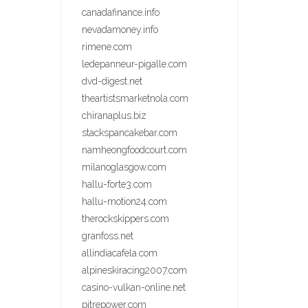
canadafinance.info
nevadamoney.info
rimene.com
ledepanneur-pigalle.com
dvd-digest.net
theartistsmarketnola.com
chiranaplus.biz
stackspancakebar.com
namheongfoodcourt.com
milanoglasgow.com
hallu-forte3.com
hallu-motion24.com
therockskippers.com
granfoss.net
allindiacafela.com
alpineskiracing2007.com
casino-vulkan-online.net
pitrepower.com