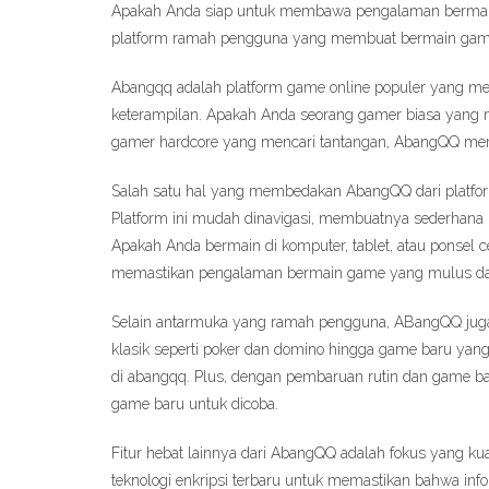
Apakah Anda siap untuk membawa pengalaman bermain g
platform ramah pengguna yang membuat bermain game
Abangqq adalah platform game online populer yang me
keterampilan. Apakah Anda seorang gamer biasa yang
gamer hardcore yang mencari tantangan, AbangQQ memi
Salah satu hal yang membedakan AbangQQ dari platfo
Platform ini mudah dinavigasi, membuatnya sederhan
Apakah Anda bermain di komputer, tablet, atau ponsel 
memastikan pengalaman bermain game yang mulus d
Selain antarmuka yang ramah pengguna, ABangQQ juga
klasik seperti poker dan domino hingga game baru yang
di abangqq. Plus, dengan pembaruan rutin dan game ba
game baru untuk dicoba.
Fitur hebat lainnya dari AbangQQ adalah fokus yang k
teknologi enkripsi terbaru untuk memastikan bahwa inf