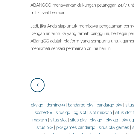
ABANGQQ menawarkan dukungan pelanggan 24/7 untu
miliki saat bermain.
Jadi, jika Anda siap untuk membawa pengalaman bermain
Dengan antarmuka yang ramah pengguna, berbagai per
ABangQQ adalah platform yang sempurna untuk gamer d
menikmati sensasi permainan online hari ini!
pkv qq
|
domino99
|
bandarqq pkv
|
bandarqq pkv
|
situ
|
sbobet88
|
situs qq
|
pg slot
|
slot maxwin
|
situs slot
maxwin
|
situs slot
|
situs pkv
|
pkv qq
|
pkv qq
|
pkv q
situs pkv
|
pkv games bandarqq
|
situs pkv games
|