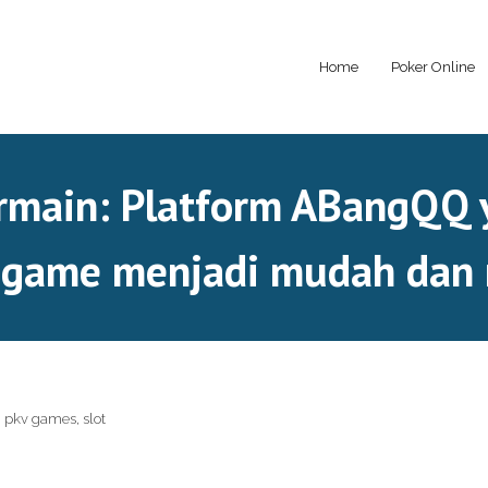
Home
Poker Online
ermain: Platform ABangQQ
game menjadi mudah dan
pkv games
,
slot