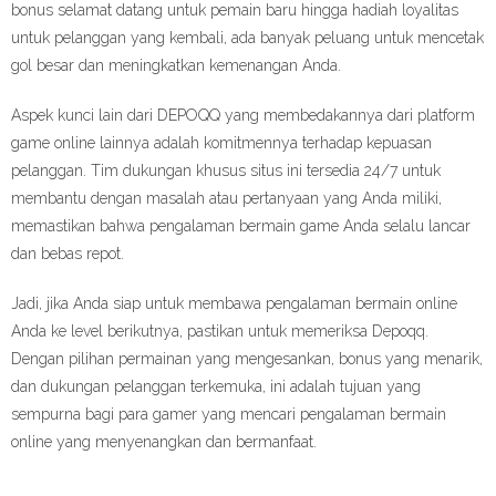
bonus selamat datang untuk pemain baru hingga hadiah loyalitas
untuk pelanggan yang kembali, ada banyak peluang untuk mencetak
gol besar dan meningkatkan kemenangan Anda.
Aspek kunci lain dari DEPOQQ yang membedakannya dari platform
game online lainnya adalah komitmennya terhadap kepuasan
pelanggan. Tim dukungan khusus situs ini tersedia 24/7 untuk
membantu dengan masalah atau pertanyaan yang Anda miliki,
memastikan bahwa pengalaman bermain game Anda selalu lancar
dan bebas repot.
Jadi, jika Anda siap untuk membawa pengalaman bermain online
Anda ke level berikutnya, pastikan untuk memeriksa Depoqq.
Dengan pilihan permainan yang mengesankan, bonus yang menarik,
dan dukungan pelanggan terkemuka, ini adalah tujuan yang
sempurna bagi para gamer yang mencari pengalaman bermain
online yang menyenangkan dan bermanfaat.