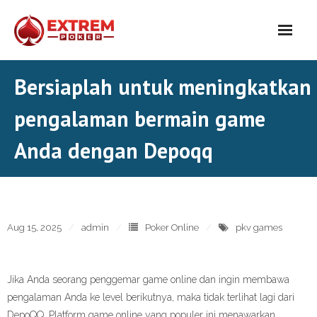
Skip
to
content
Bersiaplah untuk meningkatkan
pengalaman bermain game
Anda dengan Depoqq
Aug 15, 2025
admin
Poker Online
pkv games
Jika Anda seorang penggemar game online dan ingin membawa
pengalaman Anda ke level berikutnya, maka tidak terlihat lagi dari
DepoQQ. Platform game online yang populer ini menawarkan