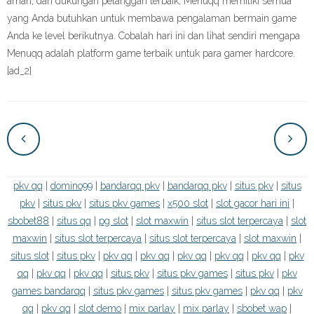
aman, dan dukungan pelanggan terbaik, Menuqq memiliki semua
yang Anda butuhkan untuk membawa pengalaman bermain game
Anda ke level berikutnya. Cobalah hari ini dan lihat sendiri mengapa
Menuqq adalah platform game terbaik untuk para gamer hardcore.
[ad_2]
pkv qq
|
domino99
|
bandarqq pkv
|
bandarqq pkv
|
situs pkv
|
situs
pkv
|
situs pkv
|
situs pkv games
|
x500 slot
|
slot gacor hari ini
|
sbobet88
|
situs qq
|
pg slot
|
slot maxwin
|
situs slot terpercaya
|
slot
maxwin
|
situs slot terpercaya
|
situs slot terpercaya
|
slot maxwin
|
situs slot
|
situs pkv
|
pkv qq
|
pkv qq
|
pkv qq
|
pkv qq
|
pkv qq
|
pkv
qq
|
pkv qq
|
pkv qq
|
situs pkv
|
situs pkv games
|
situs pkv
|
pkv
games bandarqq
|
situs pkv games
|
situs pkv games
|
pkv qq
|
pkv
qq
|
pkv qq
|
slot demo
|
mix parlay
|
mix parlay
|
sbobet wap
|