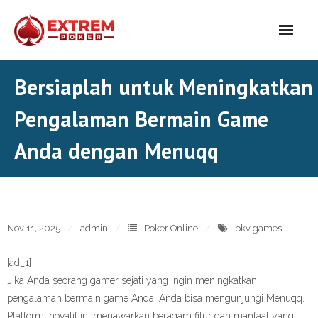
Skip
to
content
Bersiaplah untuk Meningkatkan
Pengalaman Bermain Game
Anda dengan Menuqq
Nov 11, 2025
admin
Poker Online
pkv games
[ad_1]
Jika Anda seorang gamer sejati yang ingin meningkatkan
pengalaman bermain game Anda, Anda bisa mengunjungi Menuqq.
Platform inovatif ini menawarkan beragam fitur dan manfaat yang