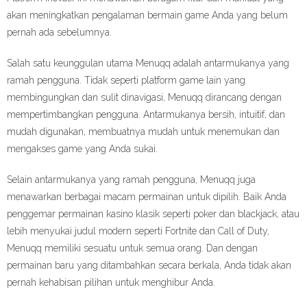
akan meningkatkan pengalaman bermain game Anda yang belum
pernah ada sebelumnya.
Salah satu keunggulan utama Menuqq adalah antarmukanya yang
ramah pengguna. Tidak seperti platform game lain yang
membingungkan dan sulit dinavigasi, Menuqq dirancang dengan
mempertimbangkan pengguna. Antarmukanya bersih, intuitif, dan
mudah digunakan, membuatnya mudah untuk menemukan dan
mengakses game yang Anda sukai.
Selain antarmukanya yang ramah pengguna, Menuqq juga
menawarkan berbagai macam permainan untuk dipilih. Baik Anda
penggemar permainan kasino klasik seperti poker dan blackjack, atau
lebih menyukai judul modern seperti Fortnite dan Call of Duty,
Menuqq memiliki sesuatu untuk semua orang. Dan dengan
permainan baru yang ditambahkan secara berkala, Anda tidak akan
pernah kehabisan pilihan untuk menghibur Anda.