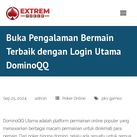
Skip
to
content
Buka Pengalaman Bermain
Terbaik dengan Login Utama
DominoQQ
Sep 25, 2024
admin
Poker Online
pkv games
DominoQQ Utama adalah platform permainan online populer yang
menawarkan berbagai macam permainan untuk dinikmati para
pemain. Dari poker hingga domino, selalu ada sesuatu untuk semua