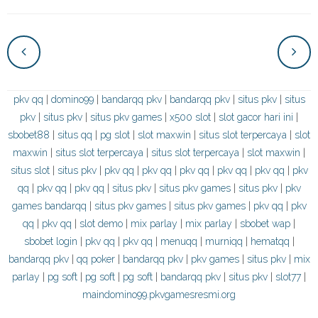
pkv qq
|
domino99
|
bandarqq pkv
|
bandarqq pkv
|
situs pkv
|
situs
pkv
|
situs pkv
|
situs pkv games
|
x500 slot
|
slot gacor hari ini
|
sbobet88
|
situs qq
|
pg slot
|
slot maxwin
|
situs slot terpercaya
|
slot
maxwin
|
situs slot terpercaya
|
situs slot terpercaya
|
slot maxwin
|
situs slot
|
situs pkv
|
pkv qq
|
pkv qq
|
pkv qq
|
pkv qq
|
pkv qq
|
pkv
qq
|
pkv qq
|
pkv qq
|
situs pkv
|
situs pkv games
|
situs pkv
|
pkv
games bandarqq
|
situs pkv games
|
situs pkv games
|
pkv qq
|
pkv
qq
|
pkv qq
|
slot demo
|
mix parlay
|
mix parlay
|
sbobet wap
|
sbobet login
|
pkv qq
|
pkv qq
|
menuqq
|
murniqq
|
hematqq
|
bandarqq pkv
|
qq poker
|
bandarqq pkv
|
pkv games
|
situs pkv
|
mix
parlay
|
pg soft
|
pg soft
|
pg soft
|
bandarqq pkv
|
situs pkv
|
slot77
|
maindomino99.pkvgamesresmi.org