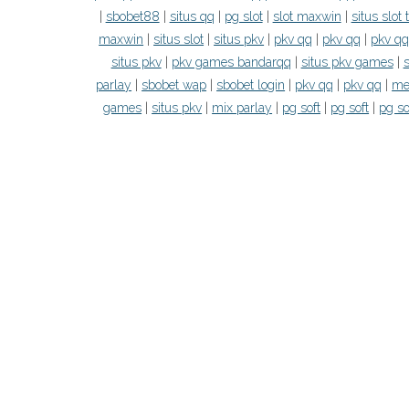
|
sbobet88
|
situs qq
|
pg slot
|
slot maxwin
|
situs slot
maxwin
|
situs slot
|
situs pkv
|
pkv qq
|
pkv qq
|
pkv q
situs pkv
|
pkv games bandarqq
|
situs pkv games
|
parlay
|
sbobet wap
|
sbobet login
|
pkv qq
|
pkv qq
|
me
games
|
situs pkv
|
mix parlay
|
pg soft
|
pg soft
|
pg so