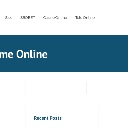
Slot
SBOBET
Casino Online
Toto Online
ame Online
Recent Posts