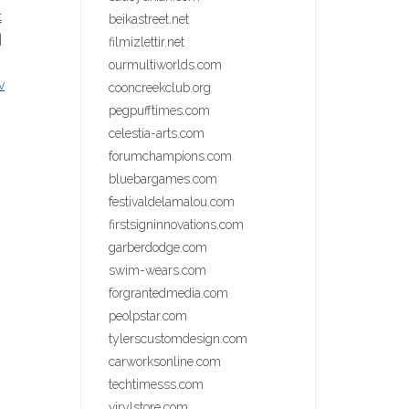
t
beikastreet.net
|
filmizlettir.net
ourmultiworlds.com
v
cooncreekclub.org
pegpufftimes.com
celestia-arts.com
forumchampions.com
bluebargames.com
festivaldelamalou.com
firstsigninnovations.com
garberdodge.com
swim-wears.com
forgrantedmedia.com
peolpstar.com
tylerscustomdesign.com
carworksonline.com
techtimesss.com
virylstore.com