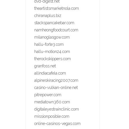
dvd-digest.net
theartistsmarketnola.com
chiranaplus.biz
stackspancakebar.com
namheongfoodcourt.com
milanoglasgow.com
hallu-forte3.com
hallu-motion24.com
therockskippers.com
granfoss.net
allindiacafela.com
alpineskiracing2007.com
casino-vulkan-online.net
pitrepower.com
mediatown360.com
digitaleyestrainclinic.com
missionposible.com
online-casinos-vegas.com