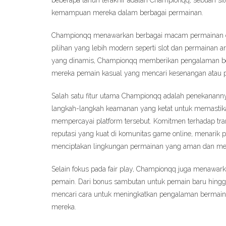
beberapa tahun terakhir adalah Championqq, sebuah si
kemampuan mereka dalam berbagai permainan.
Championqq ​​menawarkan berbagai macam permainan onl
pilihan yang lebih modern seperti slot dan permaina
yang dinamis, Championqq ​​memberikan pengalaman be
mereka pemain kasual yang mencari kesenangan atau p
Salah satu fitur utama Championqq ​​adalah penekananny
langkah-langkah keamanan yang ketat untuk memastik
mempercayai platform tersebut. Komitmen terhadap tr
reputasi yang kuat di komunitas game online, menarik p
menciptakan lingkungan permainan yang aman dan m
Selain fokus pada fair play, Championqq ​​juga menawa
pemain. Dari bonus sambutan untuk pemain baru hingga 
mencari cara untuk meningkatkan pengalaman bermain
mereka.