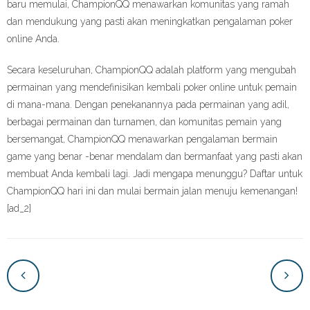
baru memulai, ChampionQQ menawarkan komunitas yang ramah
dan mendukung yang pasti akan meningkatkan pengalaman poker
online Anda.
Secara keseluruhan, ChampionQQ adalah platform yang mengubah
permainan yang mendefinisikan kembali poker online untuk pemain
di mana-mana. Dengan penekanannya pada permainan yang adil,
berbagai permainan dan turnamen, dan komunitas pemain yang
bersemangat, ChampionQQ menawarkan pengalaman bermain
game yang benar -benar mendalam dan bermanfaat yang pasti akan
membuat Anda kembali lagi. Jadi mengapa menunggu? Daftar untuk
ChampionQQ hari ini dan mulai bermain jalan menuju kemenangan!
[ad_2]