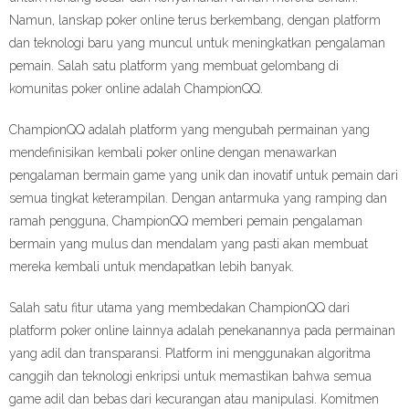
Namun, lanskap poker online terus berkembang, dengan platform
dan teknologi baru yang muncul untuk meningkatkan pengalaman
pemain. Salah satu platform yang membuat gelombang di
komunitas poker online adalah ChampionQQ.
ChampionQQ adalah platform yang mengubah permainan yang
mendefinisikan kembali poker online dengan menawarkan
pengalaman bermain game yang unik dan inovatif untuk pemain dari
semua tingkat keterampilan. Dengan antarmuka yang ramping dan
ramah pengguna, ChampionQQ memberi pemain pengalaman
bermain yang mulus dan mendalam yang pasti akan membuat
mereka kembali untuk mendapatkan lebih banyak.
Salah satu fitur utama yang membedakan ChampionQQ dari
platform poker online lainnya adalah penekanannya pada permainan
yang adil dan transparansi. Platform ini menggunakan algoritma
canggih dan teknologi enkripsi untuk memastikan bahwa semua
game adil dan bebas dari kecurangan atau manipulasi. Komitmen