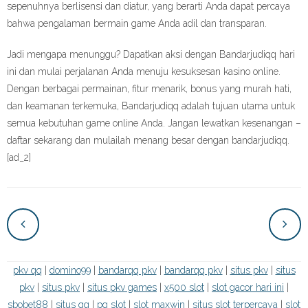
sepenuhnya berlisensi dan diatur, yang berarti Anda dapat percaya
bahwa pengalaman bermain game Anda adil dan transparan.
Jadi mengapa menunggu? Dapatkan aksi dengan Bandarjudiqq hari
ini dan mulai perjalanan Anda menuju kesuksesan kasino online.
Dengan berbagai permainan, fitur menarik, bonus yang murah hati,
dan keamanan terkemuka, Bandarjudiqq adalah tujuan utama untuk
semua kebutuhan game online Anda. Jangan lewatkan kesenangan –
daftar sekarang dan mulailah menang besar dengan bandarjudiqq.
[ad_2]
pkv qq
|
domino99
|
bandarqq pkv
|
bandarqq pkv
|
situs pkv
|
situs
pkv
|
situs pkv
|
situs pkv games
|
x500 slot
|
slot gacor hari ini
|
sbobet88
|
situs qq
|
pg slot
|
slot maxwin
|
situs slot terpercaya
|
slot