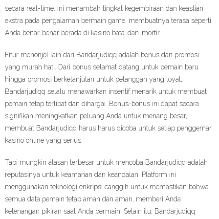
secara real-time. Ini menambah tingkat kegembiraan dan keaslian
ekstra pada pengalaman bermain game, membuatnya terasa seperti
Anda benar-benar berada di kasino bata-dan-mortir.
Fitur menonjol lain dari Bandarjudiqq adalah bonus dan promosi
yang murah hati. Dari bonus selamat datang untuk pemain baru
hingga promosi berkelanjutan untuk pelanggan yang loyal,
Bandarjudiqq selalu menawarkan insentif menarik untuk membuat
pemain tetap terlibat dan dihargai. Bonus-bonus ini dapat secara
signifikan meningkatkan peluang Anda untuk menang besar,
membuat Bandarjudiqq harus harus dicoba untuk setiap penggemar
kasino online yang serius.
Tapi mungkin alasan terbesar untuk mencoba Bandarjudiqq adalah
reputasinya untuk keamanan dan keandalan. Platform ini
menggunakan teknologi enkripsi canggih untuk memastikan bahwa
semua data pemain tetap aman dan aman, memberi Anda
ketenangan pikiran saat Anda bermain. Selain itu, Bandarjudiqq