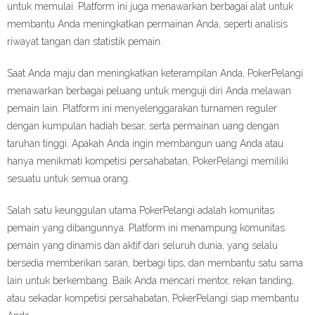
untuk memulai. Platform ini juga menawarkan berbagai alat untuk
membantu Anda meningkatkan permainan Anda, seperti analisis
riwayat tangan dan statistik pemain.
Saat Anda maju dan meningkatkan keterampilan Anda, PokerPelangi
menawarkan berbagai peluang untuk menguji diri Anda melawan
pemain lain. Platform ini menyelenggarakan turnamen reguler
dengan kumpulan hadiah besar, serta permainan uang dengan
taruhan tinggi. Apakah Anda ingin membangun uang Anda atau
hanya menikmati kompetisi persahabatan, PokerPelangi memiliki
sesuatu untuk semua orang.
Salah satu keunggulan utama PokerPelangi adalah komunitas
pemain yang dibangunnya. Platform ini menampung komunitas
pemain yang dinamis dan aktif dari seluruh dunia, yang selalu
bersedia memberikan saran, berbagi tips, dan membantu satu sama
lain untuk berkembang. Baik Anda mencari mentor, rekan tanding,
atau sekadar kompetisi persahabatan, PokerPelangi siap membantu