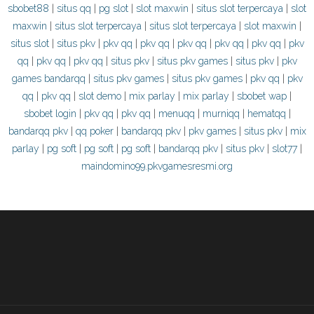
sbobet88
|
situs qq
|
pg slot
|
slot maxwin
|
situs slot terpercaya
|
slot
maxwin
|
situs slot terpercaya
|
situs slot terpercaya
|
slot maxwin
|
situs slot
|
situs pkv
|
pkv qq
|
pkv qq
|
pkv qq
|
pkv qq
|
pkv qq
|
pkv
qq
|
pkv qq
|
pkv qq
|
situs pkv
|
situs pkv games
|
situs pkv
|
pkv
games bandarqq
|
situs pkv games
|
situs pkv games
|
pkv qq
|
pkv
qq
|
pkv qq
|
slot demo
|
mix parlay
|
mix parlay
|
sbobet wap
|
sbobet login
|
pkv qq
|
pkv qq
|
menuqq
|
murniqq
|
hematqq
|
bandarqq pkv
|
qq poker
|
bandarqq pkv
|
pkv games
|
situs pkv
|
mix
parlay
|
pg soft
|
pg soft
|
pg soft
|
bandarqq pkv
|
situs pkv
|
slot77
|
maindomino99.pkvgamesresmi.org