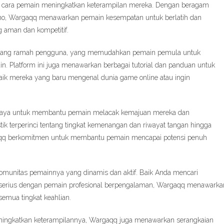
i cara pemain meningkatkan keterampilan mereka. Dengan beragam
mino, Wargaqq menawarkan pemain kesempatan untuk berlatih dan
 aman dan kompetitif.
a yang ramah pengguna, yang memudahkan pemain pemula untuk
. Platform ini juga menawarkan berbagai tutorial dan panduan untuk
k mereka yang baru mengenal dunia game online atau ingin
daya untuk membantu pemain melacak kemajuan mereka dan
istik terperinci tentang tingkat kemenangan dan riwayat tangan hingga
rgaqq berkomitmen untuk membantu pemain mencapai potensi penuh
komunitas pemainnya yang dinamis dan aktif. Baik Anda mencari
 serius dengan pemain profesional berpengalaman, Wargaqq menawarka
semua tingkat keahlian.
ningkatkan keterampilannya, Wargaqq juga menawarkan serangkaian