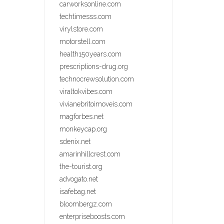
carworksonline.com
techtimesss.com
virylstore.com
motorstell.com
health150years.com
prescriptions-drug.org
technocrewsolution.com
viraltokvibes.com
vivianebritoimoveis.com
magforbes.net
monkeycap.org
sdenix.net
amarinhillcrest.com
the-tourist.org
advogato.net
isafebag.net
bloombergz.com
enterpriseboosts.com