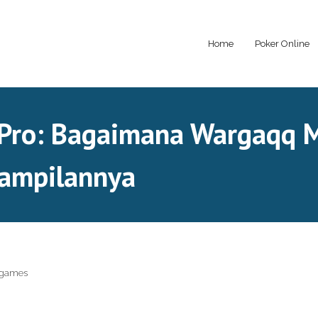
Home
Poker Online
 Pro: Bagaimana Wargaqq
ampilannya
 games