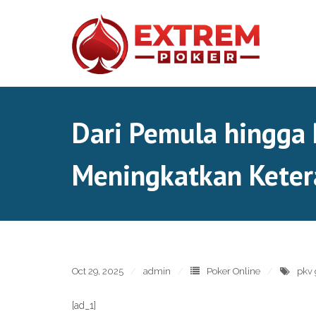
Skip
to
content
Dari Pemula hingga
Meningkatkan Keter
Oct 29, 2025
admin
Poker Online
pkv
[ad_1]