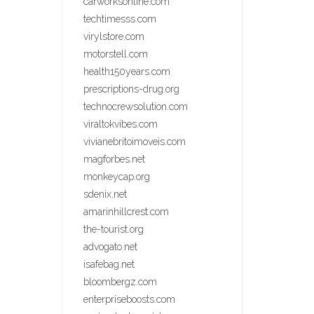
carworksonline.com
techtimesss.com
virylstore.com
motorstell.com
health150years.com
prescriptions-drug.org
technocrewsolution.com
viraltokvibes.com
vivianebritoimoveis.com
magforbes.net
monkeycap.org
sdenix.net
amarinhillcrest.com
the-tourist.org
advogato.net
isafebag.net
bloombergz.com
enterpriseboosts.com