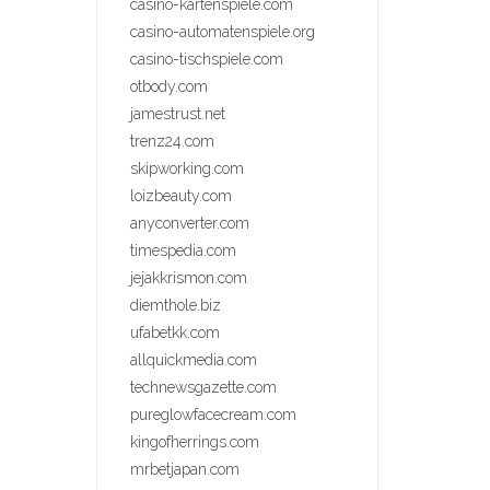
casino-kartenspiele.com
casino-automatenspiele.org
casino-tischspiele.com
otbody.com
jamestrust.net
trenz24.com
skipworking.com
loizbeauty.com
anyconverter.com
timespedia.com
jejakkrismon.com
diemthole.biz
ufabetkk.com
allquickmedia.com
technewsgazette.com
pureglowfacecream.com
kingofherrings.com
mrbetjapan.com