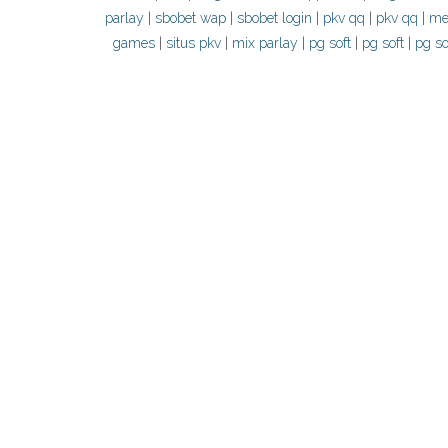
parlay
|
sbobet wap
|
sbobet login
|
pkv qq
|
pkv qq
|
me
games
|
situs pkv
|
mix parlay
|
pg soft
|
pg soft
|
pg so