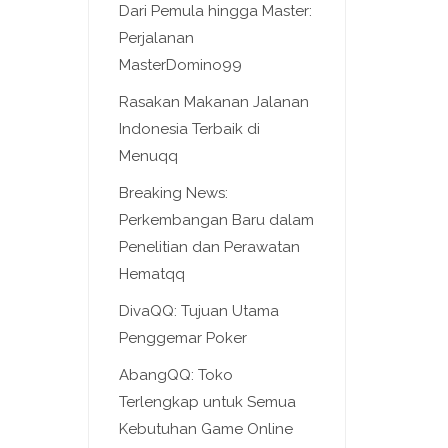
Dari Pemula hingga Master:
Perjalanan
n
MasterDomino99
Rasakan Makanan Jalanan
Indonesia Terbaik di
Menuqq
Breaking News:
Perkembangan Baru dalam
Penelitian dan Perawatan
Hematqq
DivaQQ: Tujuan Utama
Penggemar Poker
AbangQQ: Toko
Terlengkap untuk Semua
Kebutuhan Game Online