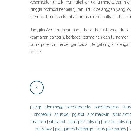
kesempatan untuk meningkatkan uang mereka dan meme
hingga promosi berkelanjutan untuk pelanggan yang lo
membuat mereka kembali untuk mendapatkan lebih ba
Jadi, jika Anda mencari nama besar berikutnya di dunia p
keamanan canggih, berbagai permainan dan turnamen, 
dunia poker online dengan badai. Bergabunglah dengan
online.
pkv qq
|
domino99
|
bandarqq pkv
|
bandarqq pkv
|
situ
|
sbobet88
|
situs qq
|
pg slot
|
slot maxwin
|
situs slot
maxwin
|
situs slot
|
situs pkv
|
pkv qq
|
pkv qq
|
pkv q
situs pkv
|
pkv games bandarqq
|
situs pkv games
|