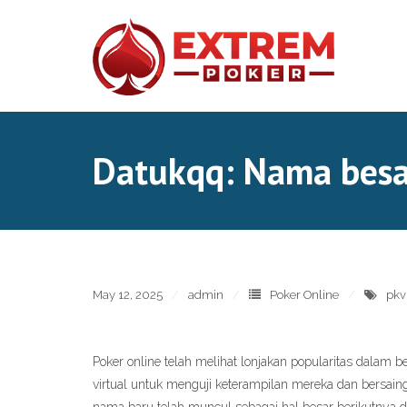
Skip
to
content
Datukqq: Nama besar
May 12, 2025
admin
Poker Online
pkv
Poker online telah melihat lonjakan popularitas dalam 
virtual untuk menguji keterampilan mereka dan bersain