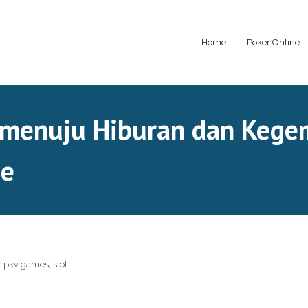
Home
Poker Online
 menuju Hiburan dan Kege
ne
pkv games
,
slot