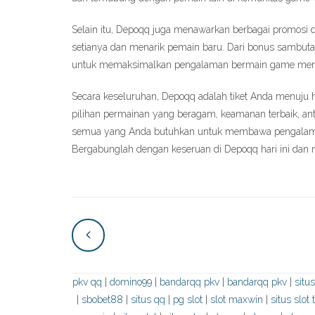
Selain itu, Depoqq juga menawarkan berbagai promos
setianya dan menarik pemain baru. Dari bonus sambut
untuk memaksimalkan pengalaman bermain game mere
Secara keseluruhan, Depoqq adalah tiket Anda menuju 
pilihan permainan yang beragam, keamanan terbaik, a
semua yang Anda butuhkan untuk membawa pengalama
Bergabunglah dengan keseruan di Depoqq hari ini dan 
pkv qq
|
domino99
|
bandarqq pkv
|
bandarqq pkv
|
situ
|
sbobet88
|
situs qq
|
pg slot
|
slot maxwin
|
situs slot