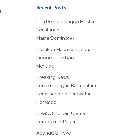
Recent Posts
g
Dari Pemula hingga Master:
Perjalanan
MasterDomino99
Rasakan Makanan Jalanan
Indonesia Terbaik di
Menuqq
Breaking News:
Perkembangan Baru dalam
Penelitian dan Perawatan
Hematqq
DivaQQ: Tujuan Utama
Penggemar Poker
AbangQQ: Toko