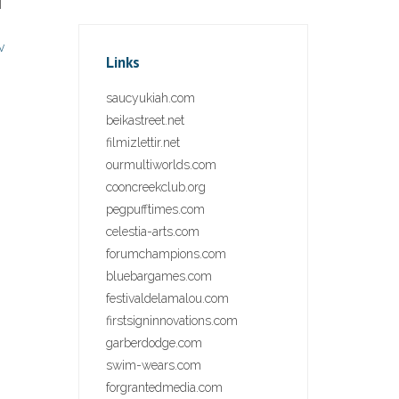
|
v
Links
saucyukiah.com
beikastreet.net
filmizlettir.net
ourmultiworlds.com
cooncreekclub.org
pegpufftimes.com
celestia-arts.com
forumchampions.com
bluebargames.com
festivaldelamalou.com
firstsigninnovations.com
garberdodge.com
swim-wears.com
forgrantedmedia.com