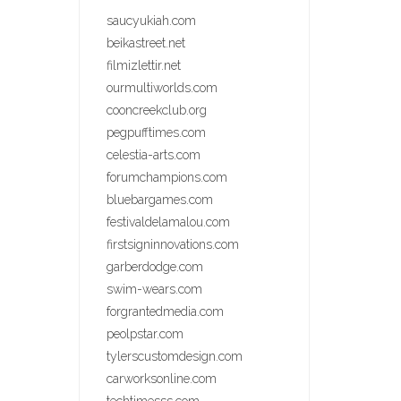
saucyukiah.com
beikastreet.net
filmizlettir.net
ourmultiworlds.com
cooncreekclub.org
pegpufftimes.com
celestia-arts.com
forumchampions.com
bluebargames.com
festivaldelamalou.com
firstsigninnovations.com
garberdodge.com
swim-wears.com
forgrantedmedia.com
peolpstar.com
tylerscustomdesign.com
carworksonline.com