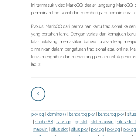
ini termasuk video MarioQQ, dealer langsung MarioQQ
permainan tradisional dan memberi para pemain cara -c
Evolusi MarioQQ dari permainan kartu tradisional ke se
yang bertahan lama. Dengan variasi dan kemajuan baru 
latar belakang, memastikan bahwa itu akan tetap menja
dimainkan dalam pengaturan tradisional atau online, M
terus menghibur dan menantang pemain untuk generasi
[ad_2]
pkv qq
|
domino99
|
bandarqq pkv
|
bandarqq pkv
|
situ
|
sbobet88
|
situs qq
|
pg slot
|
slot maxwin
|
situs slot
maxwin
|
situs slot
|
situs pkv
|
pkv qq
|
pkv qq
|
pkv q