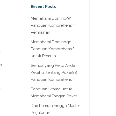
Recent Posts
Memahami Domino99:
Panduan Komprehensif
Permainan
Memahami Dominoqq:
Panduan Komprehensif
n
untuk Pemula
in
Semua yang Perlu Anda
Ketahui Tentang Poker88:
Panduan Komprehensif
Panduan Utama untuk
i
Memahami Tangan Poker
Dari Pemula hingga Master:
Perjalanan
i