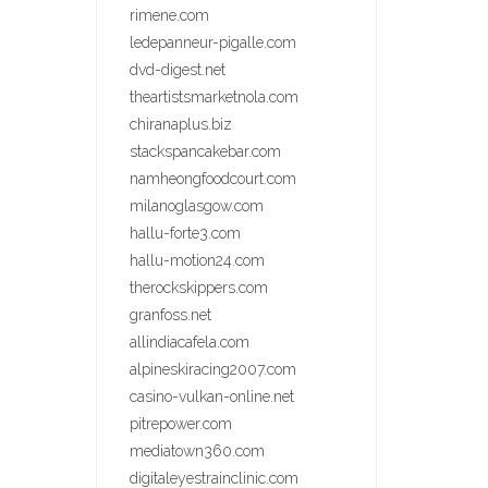
rimene.com
ledepanneur-pigalle.com
dvd-digest.net
theartistsmarketnola.com
chiranaplus.biz
stackspancakebar.com
namheongfoodcourt.com
milanoglasgow.com
hallu-forte3.com
hallu-motion24.com
therockskippers.com
granfoss.net
allindiacafela.com
alpineskiracing2007.com
casino-vulkan-online.net
pitrepower.com
mediatown360.com
digitaleyestrainclinic.com