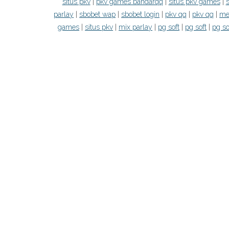
situs pkv
|
pkv games bandarqq
|
situs pkv games
|
parlay
|
sbobet wap
|
sbobet login
|
pkv qq
|
pkv qq
|
me
games
|
situs pkv
|
mix parlay
|
pg soft
|
pg soft
|
pg so