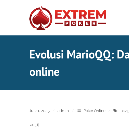
Skip
to
content
Evolusi MarioQQ: Da
online
Jul 21, 2025
admin
Poker Online
pkv 
[ad_1]