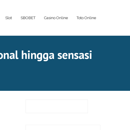
Slot
SBOBET
Casino Online
Toto Online
onal hingga sensasi