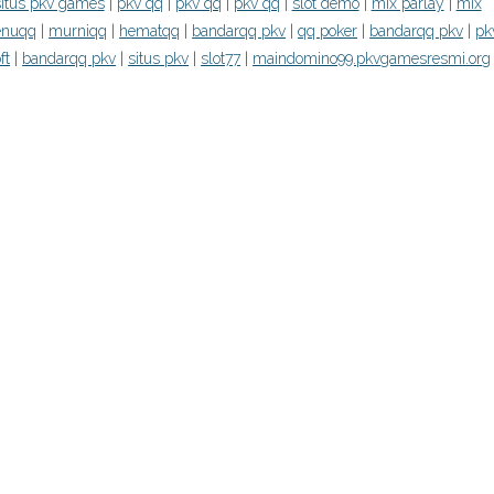
situs pkv games
|
pkv qq
|
pkv qq
|
pkv qq
|
slot demo
|
mix parlay
|
mix
nuqq
|
murniqq
|
hematqq
|
bandarqq pkv
|
qq poker
|
bandarqq pkv
|
pk
ft
|
bandarqq pkv
|
situs pkv
|
slot77
|
maindomino99.pkvgamesresmi.org