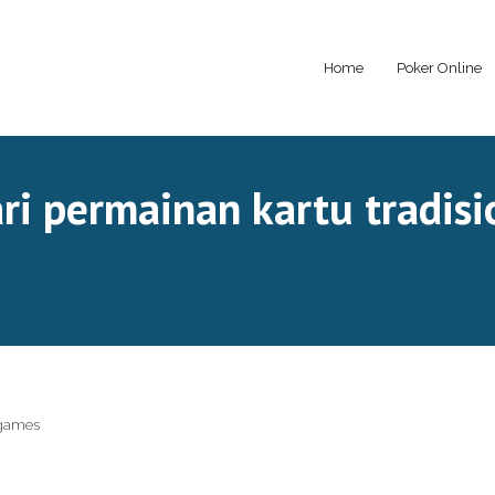
Home
Poker Online
ri permainan kartu tradisi
games