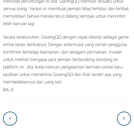
mencoba peruntungan di slot, GocengQQ memiliki sesuatu untuk
semua orang. Variasi ini membuat pemain tetap terhibur dan terlibat,
memastikan bahwa mereka terus datang kembali untuk menonton
lebih banyak lagi.
Secara keseluruhan, GocengQQ dengan cepat dikenal sebagai game
online besar berikutnya. Dengan antarmuka yang ramah pengguna,
komitmen terhadap keamanan, dan beragam permainan, mudah
untuk melihat mengapa para pemain berbondong-bondong ke
platform ini. Jika Anda mencari pengalaman bermain online baru,
pastikan untuk memeriksa GocengQQ dan lihat sendiri apa yang
membedakannya dari yang lain.
[ad_2]