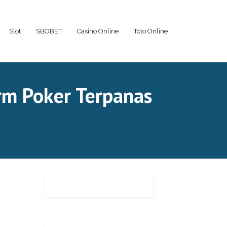
Slot
SBOBET
Casino Online
Toto Online
rm Poker Terpanas