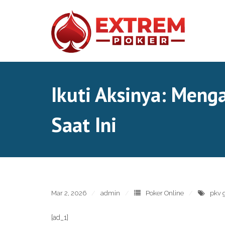
Skip
to
content
Ikuti Aksinya: Meng
Saat Ini
Mar 2, 2026
admin
Poker Online
pkv 
[ad_1]