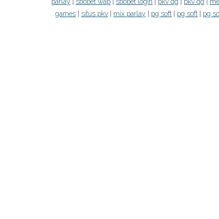
parlay
|
sbobet wap
|
sbobet login
|
pkv qq
|
pkv qq
|
me
games
|
situs pkv
|
mix parlay
|
pg soft
|
pg soft
|
pg so