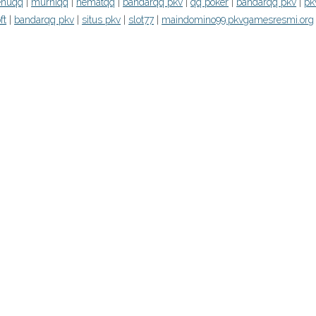
nuqq
|
murniqq
|
hematqq
|
bandarqq pkv
|
qq poker
|
bandarqq pkv
|
pk
ft
|
bandarqq pkv
|
situs pkv
|
slot77
|
maindomino99.pkvgamesresmi.org