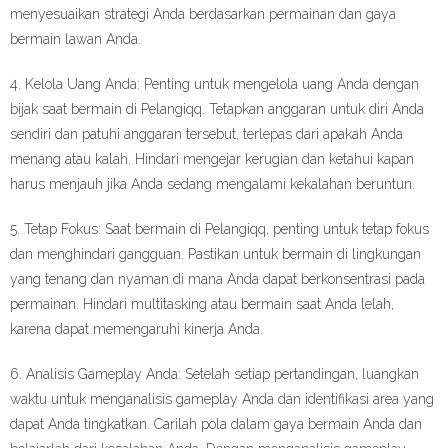
menyesuaikan strategi Anda berdasarkan permainan dan gaya
bermain lawan Anda.
4. Kelola Uang Anda: Penting untuk mengelola uang Anda dengan
bijak saat bermain di Pelangiqq. Tetapkan anggaran untuk diri Anda
sendiri dan patuhi anggaran tersebut, terlepas dari apakah Anda
menang atau kalah. Hindari mengejar kerugian dan ketahui kapan
harus menjauh jika Anda sedang mengalami kekalahan beruntun.
5. Tetap Fokus: Saat bermain di Pelangiqq, penting untuk tetap fokus
dan menghindari gangguan. Pastikan untuk bermain di lingkungan
yang tenang dan nyaman di mana Anda dapat berkonsentrasi pada
permainan. Hindari multitasking atau bermain saat Anda lelah,
karena dapat memengaruhi kinerja Anda.
6. Analisis Gameplay Anda: Setelah setiap pertandingan, luangkan
waktu untuk menganalisis gameplay Anda dan identifikasi area yang
dapat Anda tingkatkan. Carilah pola dalam gaya bermain Anda dan