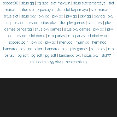
sbobet88
|
situs qq
|
pg slot
|
slot maxwin
|
situs slot terpercaya
|
slot
maxwin
|
situs slot terpercaya
|
situs slot terpercaya
|
slot maxwin
|
situs slot
|
situs pkv
|
pkv qq
|
pkv qq
|
pkv qq
|
pkv qq
|
pkv qq
|
pkv
qq
|
pkv qq
|
pkv qq
|
situs pkv
|
situs pkv games
|
situs pkv
|
pkv
games bandarqq
|
situs pkv games
|
situs pkv games
|
pkv qq
|
pkv
qq
|
pkv qq
|
slot demo
|
mix parlay
|
mix parlay
|
sbobet wap
|
sbobet login
|
pkv qq
|
pkv qq
|
menuqq
|
murniqq
|
hematqq
|
bandarqq pkv
|
qq poker
|
bandarqq pkv
|
pkv games
|
situs pkv
|
mix
parlay
|
pg soft
|
pg soft
|
pg soft
|
bandarqq pkv
|
situs pkv
|
slot77
|
maindomino99.pkvgamesresmi.org