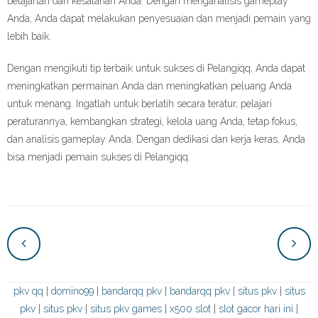
belajarlah dari kesalahan Anda. Dengan menganalisis gameplay
Anda, Anda dapat melakukan penyesuaian dan menjadi pemain yang
lebih baik.
Dengan mengikuti tip terbaik untuk sukses di Pelangiqq, Anda dapat
meningkatkan permainan Anda dan meningkatkan peluang Anda
untuk menang. Ingatlah untuk berlatih secara teratur, pelajari
peraturannya, kembangkan strategi, kelola uang Anda, tetap fokus,
dan analisis gameplay Anda. Dengan dedikasi dan kerja keras, Anda
bisa menjadi pemain sukses di Pelangiqq.
pkv qq
|
domino99
|
bandarqq pkv
|
bandarqq pkv
|
situs pkv
|
situs
pkv
|
situs pkv
|
situs pkv games
|
x500 slot
|
slot gacor hari ini
|