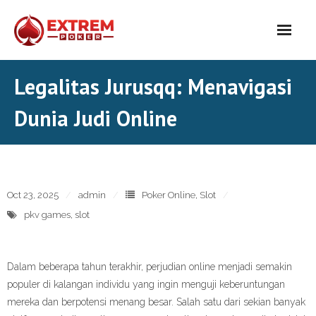
Skip
to
content
Legalitas Jurusqq: Menavigasi
Dunia Judi Online
Oct 23, 2025
admin
Poker Online
,
Slot
pkv games
,
slot
Dalam beberapa tahun terakhir, perjudian online menjadi semakin
populer di kalangan individu yang ingin menguji keberuntungan
mereka dan berpotensi menang besar. Salah satu dari sekian banyak