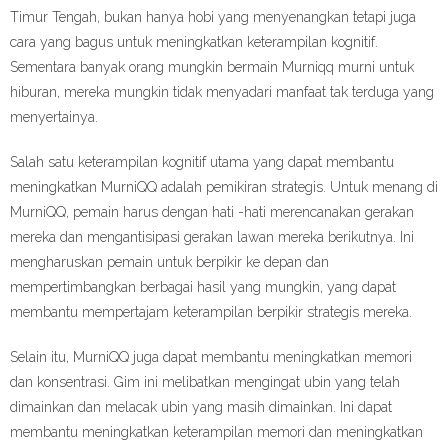
Timur Tengah, bukan hanya hobi yang menyenangkan tetapi juga
cara yang bagus untuk meningkatkan keterampilan kognitif.
Sementara banyak orang mungkin bermain Murniqq murni untuk
hiburan, mereka mungkin tidak menyadari manfaat tak terduga yang
menyertainya.
Salah satu keterampilan kognitif utama yang dapat membantu
meningkatkan MurniQQ adalah pemikiran strategis. Untuk menang di
MurniQQ, pemain harus dengan hati -hati merencanakan gerakan
mereka dan mengantisipasi gerakan lawan mereka berikutnya. Ini
mengharuskan pemain untuk berpikir ke depan dan
mempertimbangkan berbagai hasil yang mungkin, yang dapat
membantu mempertajam keterampilan berpikir strategis mereka.
Selain itu, MurniQQ juga dapat membantu meningkatkan memori
dan konsentrasi. Gim ini melibatkan mengingat ubin yang telah
dimainkan dan melacak ubin yang masih dimainkan. Ini dapat
membantu meningkatkan keterampilan memori dan meningkatkan