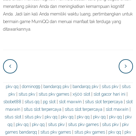
menantang pikiran Anda dan meningkatkan kemampuan kognitif
Anda. Jadi lain kali Anda memiliki waktu luang, pertimbangkan untuk
bermain game MurniQQ dan menuai manfaat tak terduga yang
ditawarkannya.
pkv qq
|
domino99
|
bandarqq pkv
|
bandarqq pkv
|
situs pkv
|
situs
pkv
|
situs pkv
|
situs pkv games
|
x500 slot
|
slot gacor hari ini
|
sbobet88
|
situs qq
|
pg slot
|
slot maxwin
|
situs slot terpercaya
|
slot
maxwin
|
situs slot terpercaya
|
situs slot terpercaya
|
slot maxwin
|
situs slot
|
situs pkv
|
pkv qq
|
pkv qq
|
pkv qq
|
pkv qq
|
pkv qq
|
pkv
qq
|
pkv qq
|
pkv qq
|
situs pkv
|
situs pkv games
|
situs pkv
|
pkv
games bandarqq
|
situs pkv games
|
situs pkv games
|
pkv qq
|
pkv