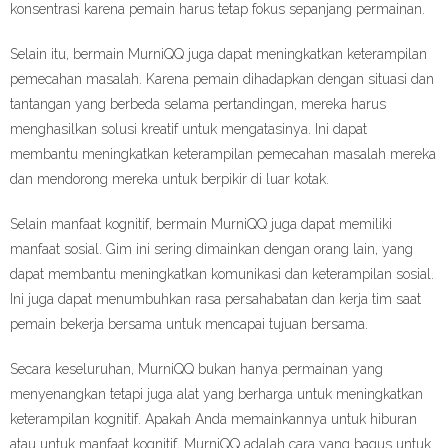
konsentrasi karena pemain harus tetap fokus sepanjang permainan.
Selain itu, bermain MurniQQ juga dapat meningkatkan keterampilan
pemecahan masalah. Karena pemain dihadapkan dengan situasi dan
tantangan yang berbeda selama pertandingan, mereka harus
menghasilkan solusi kreatif untuk mengatasinya. Ini dapat
membantu meningkatkan keterampilan pemecahan masalah mereka
dan mendorong mereka untuk berpikir di luar kotak.
Selain manfaat kognitif, bermain MurniQQ juga dapat memiliki
manfaat sosial. Gim ini sering dimainkan dengan orang lain, yang
dapat membantu meningkatkan komunikasi dan keterampilan sosial.
Ini juga dapat menumbuhkan rasa persahabatan dan kerja tim saat
pemain bekerja bersama untuk mencapai tujuan bersama.
Secara keseluruhan, MurniQQ bukan hanya permainan yang
menyenangkan tetapi juga alat yang berharga untuk meningkatkan
keterampilan kognitif. Apakah Anda memainkannya untuk hiburan
atau untuk manfaat kognitif, MurniQQ adalah cara yang bagus untuk