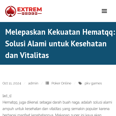
Skip
to
content
Melepaskan Kekuatan Hematqq:
Solusi Alami untuk Kesehatan
dan Vitalitas
Oct 11, 2024
admin
Poker Online
pkv games
[ad_1]
Hematqq, juga dikenal sebagai darah buah naga, adalah solusi alami
ampuh untuk kesehatan dan vitalitas yang semakin populer karena
berbagai manfaat kesehatannya. Makanan super ini kaya akan