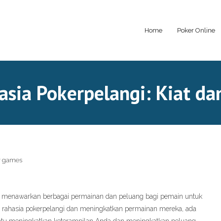
Home
Poker Online
ia Pokerpelangi: Kiat da
v games
ng menawarkan berbagai permainan dan peluang bagi pemain untuk
rahasia pokerpelangi dan meningkatkan permainan mereka, ada