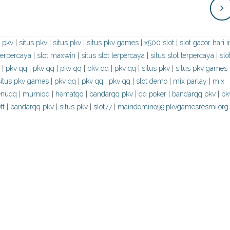
s pkv
|
situs pkv
|
situs pkv
|
situs pkv games
|
x500 slot
|
slot gacor hari i
 terpercaya
|
slot maxwin
|
situs slot terpercaya
|
situs slot terpercaya
|
slo
q
|
pkv qq
|
pkv qq
|
pkv qq
|
pkv qq
|
pkv qq
|
situs pkv
|
situs pkv games
situs pkv games
|
pkv qq
|
pkv qq
|
pkv qq
|
slot demo
|
mix parlay
|
mix
nuqq
|
murniqq
|
hematqq
|
bandarqq pkv
|
qq poker
|
bandarqq pkv
|
pk
ft
|
bandarqq pkv
|
situs pkv
|
slot77
|
maindomino99.pkvgamesresmi.org