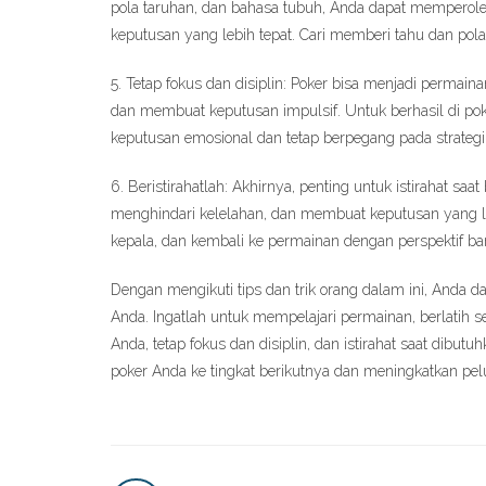
pola taruhan, dan bahasa tubuh, Anda dapat memperol
keputusan yang lebih tepat. Cari memberi tahu dan p
5. Tetap fokus dan disiplin: Poker bisa menjadi permai
dan membuat keputusan impulsif. Untuk berhasil di poke
keputusan emosional dan tetap berpegang pada strategi 
6. Beristirahatlah: Akhirnya, penting untuk istirahat sa
menghindari kelelahan, dan membuat keputusan yang lebih
kepala, dan kembali ke permainan dengan perspektif ba
Dengan mengikuti tips dan trik orang dalam ini, Anda
Anda. Ingatlah untuk mempelajari permainan, berlatih s
Anda, tetap fokus dan disiplin, dan istirahat saat dib
poker Anda ke tingkat berikutnya dan meningkatkan pel