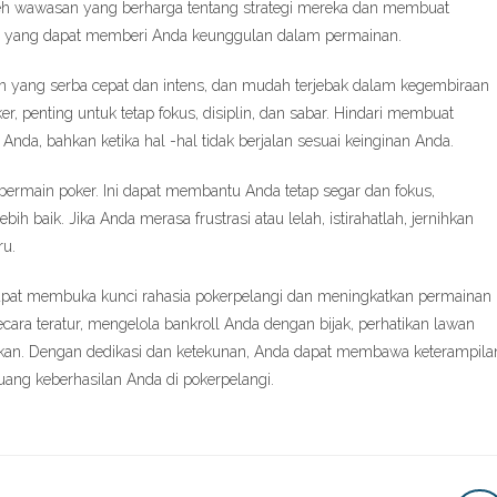
eh wawasan yang berharga tentang strategi mereka dan membuat
ola yang dapat memberi Anda keunggulan dalam permainan.
nan yang serba cepat dan intens, dan mudah terjebak dalam kegembiraan
r, penting untuk tetap fokus, disiplin, dan sabar. Hindari membuat
Anda, bahkan ketika hal -hal tidak berjalan sesuai keinginan Anda.
at bermain poker. Ini dapat membantu Anda tetap segar dan fokus,
 baik. Jika Anda merasa frustrasi atau lelah, istirahatlah, jernihkan
ru.
 dapat membuka kunci rahasia pokerpelangi dan meningkatkan permainan
ecara teratur, mengelola bankroll Anda dengan bijak, perhatikan lawan
utuhkan. Dengan dedikasi dan ketekunan, Anda dapat membawa keterampila
uang keberhasilan Anda di pokerpelangi.