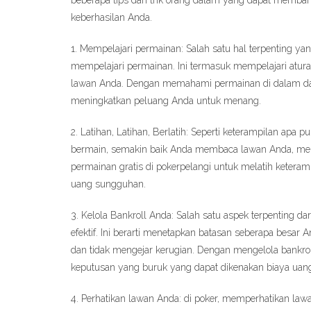
beberapa tips dan trik orang dalam yang dapat memba
keberhasilan Anda.
1. Mempelajari permainan: Salah satu hal terpenting 
mempelajari permainan. Ini termasuk mempelajari atura
lawan Anda. Dengan memahami permainan di dalam dan
meningkatkan peluang Anda untuk menang.
2. Latihan, Latihan, Berlatih: Seperti keterampilan apa
bermain, semakin baik Anda membaca lawan Anda, mem
permainan gratis di pokerpelangi untuk melatih kete
uang sungguhan.
3. Kelola Bankroll Anda: Salah satu aspek terpenting d
efektif. Ini berarti menetapkan batasan seberapa besar 
dan tidak mengejar kerugian. Dengan mengelola bankr
keputusan yang buruk yang dapat dikenakan biaya uan
4. Perhatikan lawan Anda: di poker, memperhatikan la