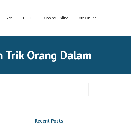
Slot
SBOBET
Casino Online
Toto Online
n Trik Orang Dalam
Recent Posts