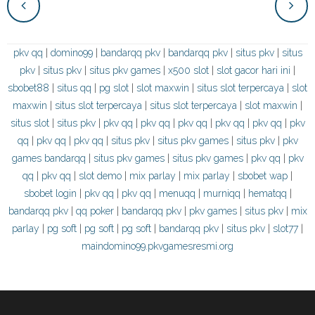
pkv qq
|
domino99
|
bandarqq pkv
|
bandarqq pkv
|
situs pkv
|
situs
pkv
|
situs pkv
|
situs pkv games
|
x500 slot
|
slot gacor hari ini
|
sbobet88
|
situs qq
|
pg slot
|
slot maxwin
|
situs slot terpercaya
|
slot
maxwin
|
situs slot terpercaya
|
situs slot terpercaya
|
slot maxwin
|
situs slot
|
situs pkv
|
pkv qq
|
pkv qq
|
pkv qq
|
pkv qq
|
pkv qq
|
pkv
qq
|
pkv qq
|
pkv qq
|
situs pkv
|
situs pkv games
|
situs pkv
|
pkv
games bandarqq
|
situs pkv games
|
situs pkv games
|
pkv qq
|
pkv
qq
|
pkv qq
|
slot demo
|
mix parlay
|
mix parlay
|
sbobet wap
|
sbobet login
|
pkv qq
|
pkv qq
|
menuqq
|
murniqq
|
hematqq
|
bandarqq pkv
|
qq poker
|
bandarqq pkv
|
pkv games
|
situs pkv
|
mix
parlay
|
pg soft
|
pg soft
|
pg soft
|
bandarqq pkv
|
situs pkv
|
slot77
|
maindomino99.pkvgamesresmi.org