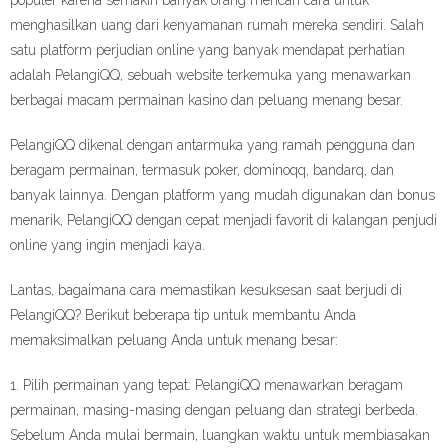
populer karena semakin banyak orang mencari cara untuk
menghasilkan uang dari kenyamanan rumah mereka sendiri. Salah
satu platform perjudian online yang banyak mendapat perhatian
adalah PelangiQQ, sebuah website terkemuka yang menawarkan
berbagai macam permainan kasino dan peluang menang besar.
PelangiQQ dikenal dengan antarmuka yang ramah pengguna dan
beragam permainan, termasuk poker, dominoqq, bandarq, dan
banyak lainnya. Dengan platform yang mudah digunakan dan bonus
menarik, PelangiQQ dengan cepat menjadi favorit di kalangan penjudi
online yang ingin menjadi kaya.
Lantas, bagaimana cara memastikan kesuksesan saat berjudi di
PelangiQQ? Berikut beberapa tip untuk membantu Anda
memaksimalkan peluang Anda untuk menang besar:
1. Pilih permainan yang tepat: PelangiQQ menawarkan beragam
permainan, masing-masing dengan peluang dan strategi berbeda.
Sebelum Anda mulai bermain, luangkan waktu untuk membiasakan