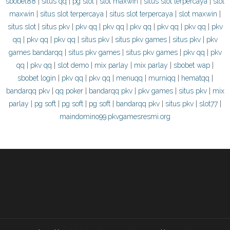
sbobet88
|
situs qq
|
pg slot
|
slot maxwin
|
situs slot terpercaya
|
slot
maxwin
|
situs slot terpercaya
|
situs slot terpercaya
|
slot maxwin
|
situs slot
|
situs pkv
|
pkv qq
|
pkv qq
|
pkv qq
|
pkv qq
|
pkv qq
|
pkv
qq
|
pkv qq
|
pkv qq
|
situs pkv
|
situs pkv games
|
situs pkv
|
pkv
games bandarqq
|
situs pkv games
|
situs pkv games
|
pkv qq
|
pkv
qq
|
pkv qq
|
slot demo
|
mix parlay
|
mix parlay
|
sbobet wap
|
sbobet login
|
pkv qq
|
pkv qq
|
menuqq
|
murniqq
|
hematqq
|
bandarqq pkv
|
qq poker
|
bandarqq pkv
|
pkv games
|
situs pkv
|
mix
parlay
|
pg soft
|
pg soft
|
pg soft
|
bandarqq pkv
|
situs pkv
|
slot77
|
maindomino99.pkvgamesresmi.org