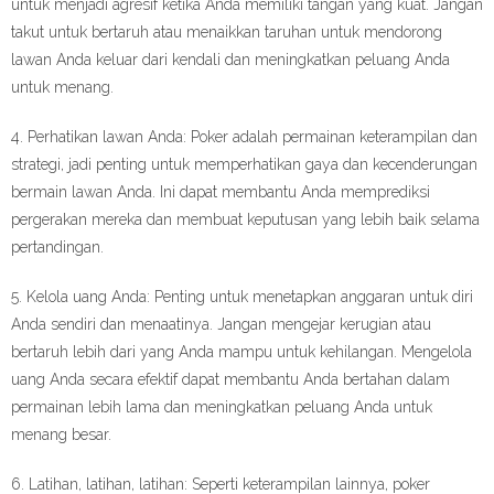
untuk menjadi agresif ketika Anda memiliki tangan yang kuat. Jangan
takut untuk bertaruh atau menaikkan taruhan untuk mendorong
lawan Anda keluar dari kendali dan meningkatkan peluang Anda
untuk menang.
4. Perhatikan lawan Anda: Poker adalah permainan keterampilan dan
strategi, jadi penting untuk memperhatikan gaya dan kecenderungan
bermain lawan Anda. Ini dapat membantu Anda memprediksi
pergerakan mereka dan membuat keputusan yang lebih baik selama
pertandingan.
5. Kelola uang Anda: Penting untuk menetapkan anggaran untuk diri
Anda sendiri dan menaatinya. Jangan mengejar kerugian atau
bertaruh lebih dari yang Anda mampu untuk kehilangan. Mengelola
uang Anda secara efektif dapat membantu Anda bertahan dalam
permainan lebih lama dan meningkatkan peluang Anda untuk
menang besar.
6. Latihan, latihan, latihan: Seperti keterampilan lainnya, poker