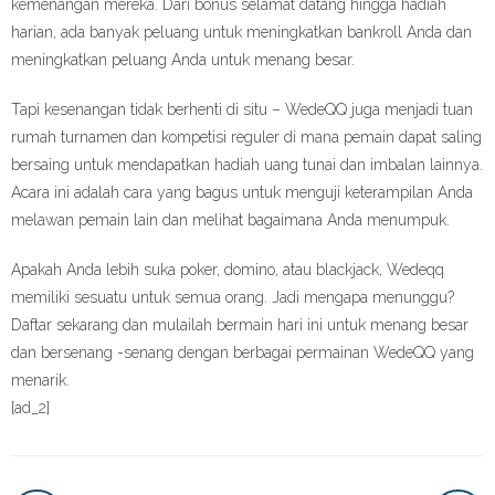
kemenangan mereka. Dari bonus selamat datang hingga hadiah
harian, ada banyak peluang untuk meningkatkan bankroll Anda dan
meningkatkan peluang Anda untuk menang besar.
Tapi kesenangan tidak berhenti di situ – WedeQQ juga menjadi tuan
rumah turnamen dan kompetisi reguler di mana pemain dapat saling
bersaing untuk mendapatkan hadiah uang tunai dan imbalan lainnya.
Acara ini adalah cara yang bagus untuk menguji keterampilan Anda
melawan pemain lain dan melihat bagaimana Anda menumpuk.
Apakah Anda lebih suka poker, domino, atau blackjack, Wedeqq
memiliki sesuatu untuk semua orang. Jadi mengapa menunggu?
Daftar sekarang dan mulailah bermain hari ini untuk menang besar
dan bersenang -senang dengan berbagai permainan WedeQQ yang
menarik.
[ad_2]