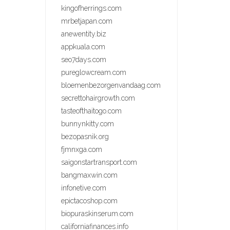
kingofherrings.com
mrbetjapan.com
anewentity.biz
appkuala.com
seo7days.com
pureglowcream.com
bloemenbezorgenvandaag.com
secrettohairgrowth.com
tasteofthaitogo.com
bunnynkitty.com
bezopasnik.org
fjmnxga.com
saigonstartransport.com
bangmaxwin.com
infonetive.com
epictacoshop.com
biopuraskinserum.com
californiafinances.info