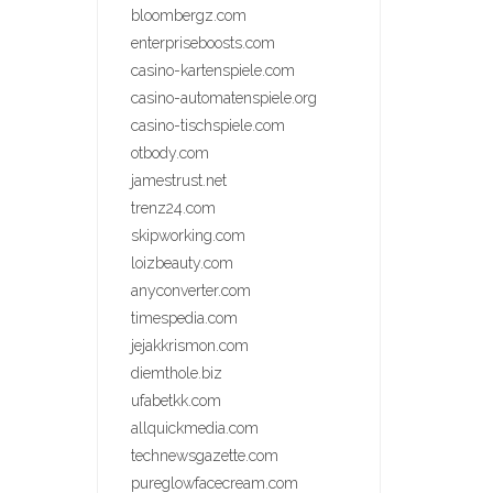
bloombergz.com
enterpriseboosts.com
casino-kartenspiele.com
casino-automatenspiele.org
casino-tischspiele.com
otbody.com
jamestrust.net
trenz24.com
skipworking.com
loizbeauty.com
anyconverter.com
timespedia.com
jejakkrismon.com
diemthole.biz
ufabetkk.com
allquickmedia.com
technewsgazette.com
pureglowfacecream.com