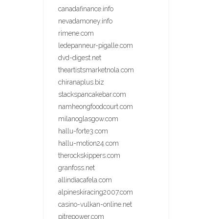
canadafinance.info
nevadamoney.info
rimene.com
ledepanneur-pigalle.com
dvd-digest.net
theartistsmarketnola.com
chiranaplus.biz
stackspancakebar.com
namheongfoodcourt.com
milanoglasgow.com
hallu-forte3.com
hallu-motion24.com
therockskippers.com
granfoss.net
allindiacafela.com
alpineskiracing2007.com
casino-vulkan-online.net
pitrepower.com