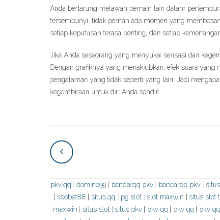
Anda bertarung melawan pemain lain dalam pertempura
tersembunyi, tidak pernah ada momen yang membosank
setiap keputusan terasa penting, dan setiap kemenangan
Jika Anda seseorang yang menyukai sensasi dan kegem
Dengan grafiknya yang menakjubkan, efek suara yan
pengalaman yang tidak seperti yang lain. Jadi mengap
kegembiraan untuk diri Anda sendiri.
pkv qq
|
domino99
|
bandarqq pkv
|
bandarqq pkv
|
situ
|
sbobet88
|
situs qq
|
pg slot
|
slot maxwin
|
situs slot
maxwin
|
situs slot
|
situs pkv
|
pkv qq
|
pkv qq
|
pkv q