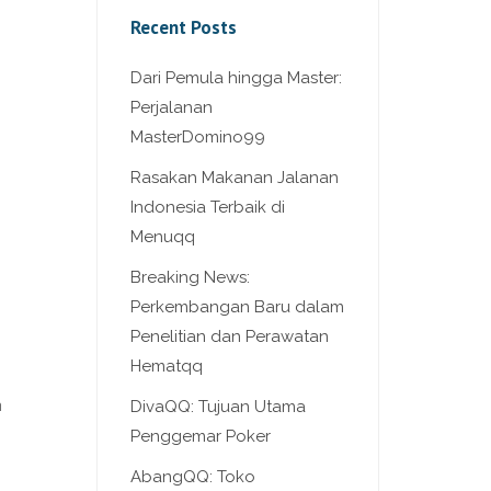
Recent Posts
Dari Pemula hingga Master:
Perjalanan
MasterDomino99
Rasakan Makanan Jalanan
Indonesia Terbaik di
Menuqq
Breaking News:
Perkembangan Baru dalam
Penelitian dan Perawatan
Hematqq
n
DivaQQ: Tujuan Utama
Penggemar Poker
AbangQQ: Toko