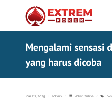
Skip
to
content
Mengalami sensasi 
yang harus dicoba
Mar 28, 2025
admin
Poker Online
pkv