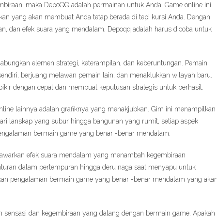
mbiraan, maka DepoQQ adalah permainan untuk Anda. Game online ini
 yang akan membuat Anda tetap berada di tepi kursi Anda. Dengan
an, dan efek suara yang mendalam, Depoqq adalah harus dicoba untuk
ungkan elemen strategi, keterampilan, dan keberuntungan. Pemain
endiri, berjuang melawan pemain lain, dan menaklukkan wilayah baru.
rpikir dengan cepat dan membuat keputusan strategis untuk berhasil.
ine lainnya adalah grafiknya yang menakjubkan. Gim ini menampilkan
Dari lanskap yang subur hingga bangunan yang rumit, setiap aspek
pengalaman bermain game yang benar -benar mendalam.
enawarkan efek suara mendalam yang menambah kegembiraan
nturan dalam pertempuran hingga deru naga saat menyapu untuk
kan pengalaman bermain game yang benar -benar mendalam yang aka
ah sensasi dan kegembiraan yang datang dengan bermain game. Apakah