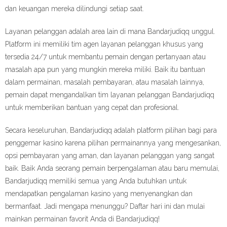
dan keuangan mereka dilindungi setiap saat.
Layanan pelanggan adalah area lain di mana Bandarjudiqq unggul.
Platform ini memiliki tim agen layanan pelanggan khusus yang
tersedia 24/7 untuk membantu pemain dengan pertanyaan atau
masalah apa pun yang mungkin mereka miliki. Baik itu bantuan
dalam permainan, masalah pembayaran, atau masalah lainnya,
pemain dapat mengandalkan tim layanan pelanggan Bandarjudiqq
untuk memberikan bantuan yang cepat dan profesional.
Secara keseluruhan, Bandarjudiqq adalah platform pilihan bagi para
penggemar kasino karena pilihan permainannya yang mengesankan,
opsi pembayaran yang aman, dan layanan pelanggan yang sangat
baik. Baik Anda seorang pemain berpengalaman atau baru memulai,
Bandarjudiqq memiliki semua yang Anda butuhkan untuk
mendapatkan pengalaman kasino yang menyenangkan dan
bermanfaat. Jadi mengapa menunggu? Daftar hari ini dan mulai
mainkan permainan favorit Anda di Bandarjudiqq!