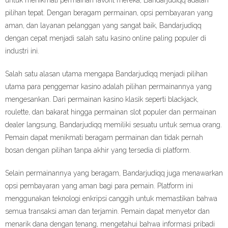
untuk menikmati permainan favorit mereka, Bandarjudiqq adalah
pilihan tepat. Dengan beragam permainan, opsi pembayaran yang
aman, dan layanan pelanggan yang sangat baik, Bandarjudiqq
dengan cepat menjadi salah satu kasino online paling populer di
industri ini.
Salah satu alasan utama mengapa Bandarjudiqq menjadi pilihan
utama para penggemar kasino adalah pilihan permainannya yang
mengesankan. Dari permainan kasino klasik seperti blackjack,
roulette, dan bakarat hingga permainan slot populer dan permainan
dealer langsung, Bandarjudiqq memiliki sesuatu untuk semua orang.
Pemain dapat menikmati beragam permainan dan tidak pernah
bosan dengan pilihan tanpa akhir yang tersedia di platform.
Selain permainannya yang beragam, Bandarjudiqq juga menawarkan
opsi pembayaran yang aman bagi para pemain. Platform ini
menggunakan teknologi enkripsi canggih untuk memastikan bahwa
semua transaksi aman dan terjamin. Pemain dapat menyetor dan
menarik dana dengan tenang, mengetahui bahwa informasi pribadi