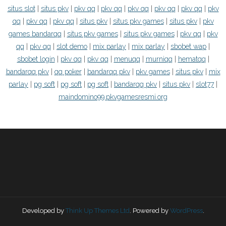
situs slot
|
situs pkv
|
pkv qq
|
pkv qq
|
pkv qq
|
pkv qq
|
pkv qq
|
pkv
qq
|
pkv qq
|
pkv qq
|
situs pkv
|
situs pkv games
|
situs pkv
|
pkv
games bandarqq
|
situs pkv games
|
situs pkv games
|
pkv qq
|
pkv
qq
|
pkv qq
|
slot demo
|
mix parlay
|
mix parlay
|
sbobet wap
|
sbobet login
|
pkv qq
|
pkv qq
|
menuqq
|
murniqq
|
hematqq
|
bandarqq pkv
|
qq poker
|
bandarqq pkv
|
pkv games
|
situs pkv
|
mix
parlay
|
pg soft
|
pg soft
|
pg soft
|
bandarqq pkv
|
situs pkv
|
slot77
|
maindomino99.pkvgamesresmi.org
Developed by
Think Up Themes Ltd
. Powered by
WordPress
.