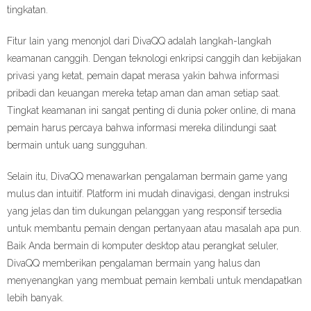
tingkatan.
Fitur lain yang menonjol dari DivaQQ adalah langkah-langkah
keamanan canggih. Dengan teknologi enkripsi canggih dan kebijakan
privasi yang ketat, pemain dapat merasa yakin bahwa informasi
pribadi dan keuangan mereka tetap aman dan aman setiap saat.
Tingkat keamanan ini sangat penting di dunia poker online, di mana
pemain harus percaya bahwa informasi mereka dilindungi saat
bermain untuk uang sungguhan.
Selain itu, DivaQQ menawarkan pengalaman bermain game yang
mulus dan intuitif. Platform ini mudah dinavigasi, dengan instruksi
yang jelas dan tim dukungan pelanggan yang responsif tersedia
untuk membantu pemain dengan pertanyaan atau masalah apa pun.
Baik Anda bermain di komputer desktop atau perangkat seluler,
DivaQQ memberikan pengalaman bermain yang halus dan
menyenangkan yang membuat pemain kembali untuk mendapatkan
lebih banyak.