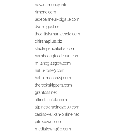
nevadamoney.info
rimene.com
ledepanneur-pigalle.com
dvd-digest.net
theartistsmarketnola.com
chiranaplus.biz
stackspancakebar.com
namheongfoodcourt.com
milanoglasgow.com
hallu-forte3.com
hallu-motion24.com
therockskippers.com
granfoss.net
allindiacafela.com
alpineskiracing2007.com
casino-vulkan-online.net
pitrepower.com
mediatown360.com