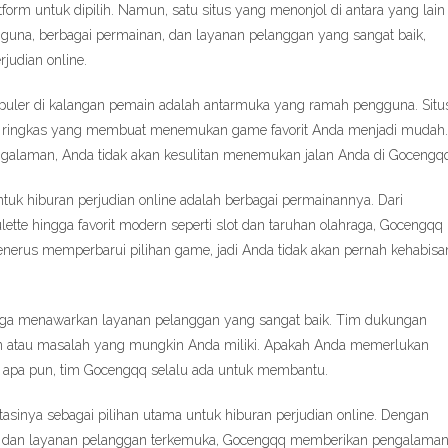
tform untuk dipilih. Namun, satu situs yang menonjol di antara yang lain
na, berbagai permainan, dan layanan pelanggan yang sangat baik,
judian online.
uler di kalangan pemain adalah antarmuka yang ramah pengguna. Situ
an ringkas yang membuat menemukan game favorit Anda menjadi mudah.
galaman, Anda tidak akan kesulitan menemukan jalan Anda di Gocengq
uk hiburan perjudian online adalah berbagai permainannya. Dari
ulette hingga favorit modern seperti slot dan taruhan olahraga, Gocengqq
menerus memperbarui pilihan game, jadi Anda tidak akan pernah kehabisa
uga menawarkan layanan pelanggan yang sangat baik. Tim dukungan
an atau masalah yang mungkin Anda miliki. Apakah Anda memerlukan
 apa pun, tim Gocengqq selalu ada untuk membantu.
sinya sebagai pilihan utama untuk hiburan perjudian online. Dengan
, dan layanan pelanggan terkemuka, Gocengqq memberikan pengalama