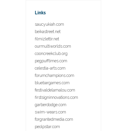
Links
saucyukiah.com
beikastreet.net
filmizlettir.net
ourmultiworlds.com
cooncreekclub.org
pegpufftimes.com
celestia-arts.com
forumchampions.com
bluebargames.com
festivaldelamalou.com
firstsigninnovations.com
garberdodge.com
swim-wears.com
forgrantedmedia.com
peolpstar.com