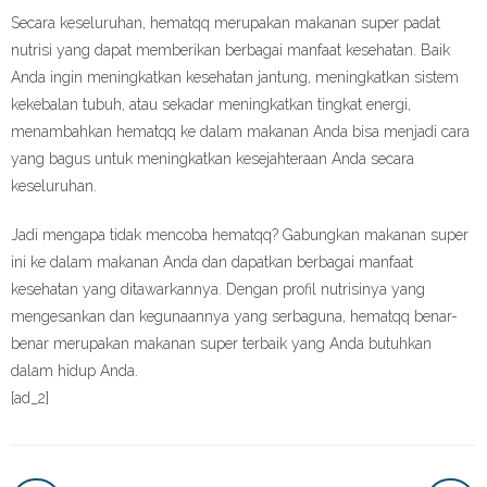
Secara keseluruhan, hematqq merupakan makanan super padat
nutrisi yang dapat memberikan berbagai manfaat kesehatan. Baik
Anda ingin meningkatkan kesehatan jantung, meningkatkan sistem
kekebalan tubuh, atau sekadar meningkatkan tingkat energi,
menambahkan hematqq ke dalam makanan Anda bisa menjadi cara
yang bagus untuk meningkatkan kesejahteraan Anda secara
keseluruhan.
Jadi mengapa tidak mencoba hematqq? Gabungkan makanan super
ini ke dalam makanan Anda dan dapatkan berbagai manfaat
kesehatan yang ditawarkannya. Dengan profil nutrisinya yang
mengesankan dan kegunaannya yang serbaguna, hematqq benar-
benar merupakan makanan super terbaik yang Anda butuhkan
dalam hidup Anda.
[ad_2]