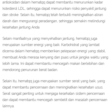
antioksidan dalam hematqq dapat membantu menurunkan kadar
kolesterol LDL, sehingga dapat menurunkan risiko penyakit jantung
dan stroke. Selain itu, hematqq telah terbukti meningkatkan aliran
darah dan mengurangi peradangan, sehingga semakin melindungi
kesehatan jantung Anda.
Selain manfaatnya yang menyehatkan jantung, hematqq juga
merupakan sumber energi yang baik. Karbohidrat yang lambat
dicerna dalam hematqq memberikan pelepasan energi yang stabil,
membuat Anda merasa kenyang dan puas untuk jangka waktu yang
lebih lama. Ini dapat membantu mencegah makan berlebihan dan
mendorong penurunan berat badan.
Selain itu, hematqq juga merupakan sumber serat yang baik, yang
dapat membantu pencernaan dan meningkatkan kesehatan usus.
Serat sangat penting untuk menjaga kesehatan sistem pencernaan
dan dapat membantu mencegah sembelit dan masalah pencernaan
lainnya.