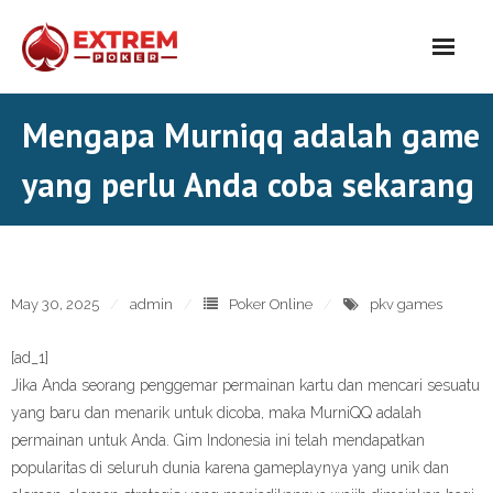
Skip
to
content
Mengapa Murniqq adalah game
yang perlu Anda coba sekarang
May 30, 2025
admin
Poker Online
pkv games
[ad_1]
Jika Anda seorang penggemar permainan kartu dan mencari sesuatu
yang baru dan menarik untuk dicoba, maka MurniQQ adalah
permainan untuk Anda. Gim Indonesia ini telah mendapatkan
popularitas di seluruh dunia karena gameplaynya yang unik dan