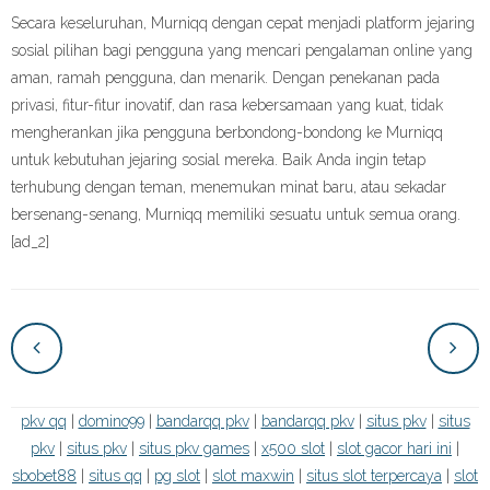
Secara keseluruhan, Murniqq dengan cepat menjadi platform jejaring
sosial pilihan bagi pengguna yang mencari pengalaman online yang
aman, ramah pengguna, dan menarik. Dengan penekanan pada
privasi, fitur-fitur inovatif, dan rasa kebersamaan yang kuat, tidak
mengherankan jika pengguna berbondong-bondong ke Murniqq
untuk kebutuhan jejaring sosial mereka. Baik Anda ingin tetap
terhubung dengan teman, menemukan minat baru, atau sekadar
bersenang-senang, Murniqq memiliki sesuatu untuk semua orang.
[ad_2]
pkv qq
|
domino99
|
bandarqq pkv
|
bandarqq pkv
|
situs pkv
|
situs
pkv
|
situs pkv
|
situs pkv games
|
x500 slot
|
slot gacor hari ini
|
sbobet88
|
situs qq
|
pg slot
|
slot maxwin
|
situs slot terpercaya
|
slot