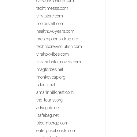
carworksonline.com
techtimesss.com
virylstore.com
motorstell.com
health150years.com
prescriptions-drug.org
technocrewsolution.com
viraltokvibes.com
vivianebritoimoveis.com
magforbes.net
monkeycap.org
sdenix.net
amarinhillcrest.com
the-tourist.org
advogato.net
isafebag.net
bloombergz.com
enterpriseboosts.com