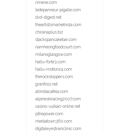
rimene.com
ledepanneur-pigalle.com
dvd-digest.net
theartistsmarketnola.com
chiranaplus.biz
stackspancakebar.com
namheongfoodcourt.com
milanoglasgow.com
hallu-forte3.com
hallu-motion24.com
therockskippers.com
granfoss.net
allindiacafela.com
alpineskiracing2007.com
casino-vulkan-online.net
pitrepower.com
mediatown360.com
digitaleyestrainclinic.com