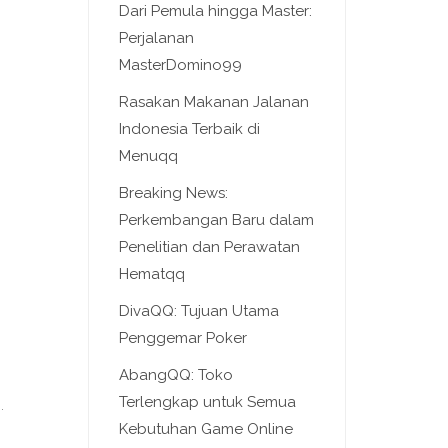
Dari Pemula hingga Master:
Perjalanan
MasterDomino99
Rasakan Makanan Jalanan
Indonesia Terbaik di
Menuqq
Breaking News:
Perkembangan Baru dalam
Penelitian dan Perawatan
Hematqq
DivaQQ: Tujuan Utama
Penggemar Poker
AbangQQ: Toko
Terlengkap untuk Semua
.
Kebutuhan Game Online