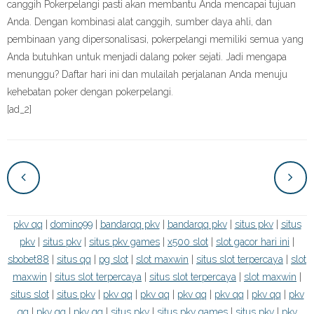
canggih Pokerpelangi pasti akan membantu Anda mencapai tujuan
Anda. Dengan kombinasi alat canggih, sumber daya ahli, dan
pembinaan yang dipersonalisasi, pokerpelangi memiliki semua yang
Anda butuhkan untuk menjadi dalang poker sejati. Jadi mengapa
menunggu? Daftar hari ini dan mulailah perjalanan Anda menuju
kehebatan poker dengan pokerpelangi.
[ad_2]
pkv qq
|
domino99
|
bandarqq pkv
|
bandarqq pkv
|
situs pkv
|
situs
pkv
|
situs pkv
|
situs pkv games
|
x500 slot
|
slot gacor hari ini
|
sbobet88
|
situs qq
|
pg slot
|
slot maxwin
|
situs slot terpercaya
|
slot
maxwin
|
situs slot terpercaya
|
situs slot terpercaya
|
slot maxwin
|
situs slot
|
situs pkv
|
pkv qq
|
pkv qq
|
pkv qq
|
pkv qq
|
pkv qq
|
pkv
qq
|
pkv qq
|
pkv qq
|
situs pkv
|
situs pkv games
|
situs pkv
|
pkv