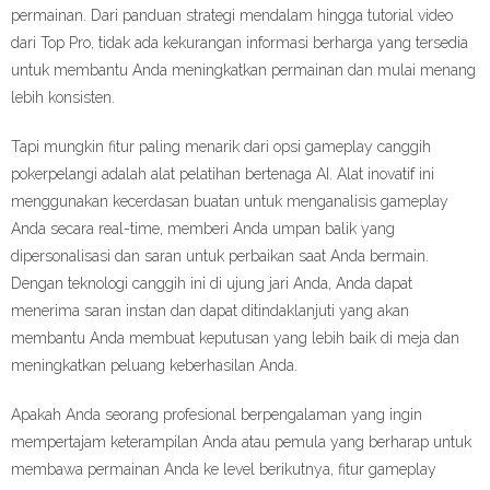
permainan. Dari panduan strategi mendalam hingga tutorial video
dari Top Pro, tidak ada kekurangan informasi berharga yang tersedia
untuk membantu Anda meningkatkan permainan dan mulai menang
lebih konsisten.
Tapi mungkin fitur paling menarik dari opsi gameplay canggih
pokerpelangi adalah alat pelatihan bertenaga AI. Alat inovatif ini
menggunakan kecerdasan buatan untuk menganalisis gameplay
Anda secara real-time, memberi Anda umpan balik yang
dipersonalisasi dan saran untuk perbaikan saat Anda bermain.
Dengan teknologi canggih ini di ujung jari Anda, Anda dapat
menerima saran instan dan dapat ditindaklanjuti yang akan
membantu Anda membuat keputusan yang lebih baik di meja dan
meningkatkan peluang keberhasilan Anda.
Apakah Anda seorang profesional berpengalaman yang ingin
mempertajam keterampilan Anda atau pemula yang berharap untuk
membawa permainan Anda ke level berikutnya, fitur gameplay