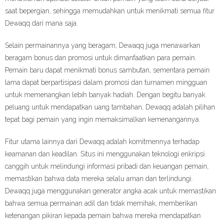
saat bepergian, sehingga memudahkan untuk menikmati semua fitur
Dewaqq dari mana saja.
Selain permainannya yang beragam, Dewaqq juga menawarkan
beragam bonus dan promosi untuk dimanfaatkan para pemain.
Pemain baru dapat menikmati bonus sambutan, sementara pemain
lama dapat berpartisipasi dalam promosi dan turnamen mingguan
untuk memenangkan lebih banyak hadiah. Dengan begitu banyak
peluang untuk mendapatkan uang tambahan, Dewaqq adalah pilihan
tepat bagi pemain yang ingin memaksimalkan kemenangannya.
Fitur utama lainnya dari Dewaqq adalah komitmennya terhadap
keamanan dan keadilan. Situs ini menggunakan teknologi enkripsi
canggih untuk melindungi informasi pribadi dan keuangan pemain,
memastikan bahwa data mereka selalu aman dan terlindungi.
Dewaqq juga menggunakan generator angka acak untuk memastikan
bahwa semua permainan adil dan tidak memihak, memberikan
ketenangan pikiran kepada pemain bahwa mereka mendapatkan