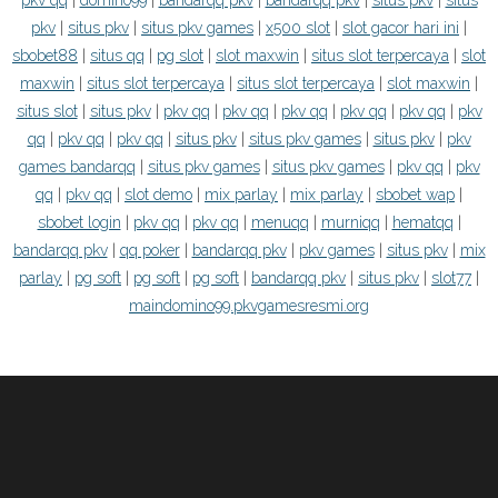
pkv qq
|
domino99
|
bandarqq pkv
|
bandarqq pkv
|
situs pkv
|
situs
pkv
|
situs pkv
|
situs pkv games
|
x500 slot
|
slot gacor hari ini
|
sbobet88
|
situs qq
|
pg slot
|
slot maxwin
|
situs slot terpercaya
|
slot
maxwin
|
situs slot terpercaya
|
situs slot terpercaya
|
slot maxwin
|
situs slot
|
situs pkv
|
pkv qq
|
pkv qq
|
pkv qq
|
pkv qq
|
pkv qq
|
pkv
qq
|
pkv qq
|
pkv qq
|
situs pkv
|
situs pkv games
|
situs pkv
|
pkv
games bandarqq
|
situs pkv games
|
situs pkv games
|
pkv qq
|
pkv
qq
|
pkv qq
|
slot demo
|
mix parlay
|
mix parlay
|
sbobet wap
|
sbobet login
|
pkv qq
|
pkv qq
|
menuqq
|
murniqq
|
hematqq
|
bandarqq pkv
|
qq poker
|
bandarqq pkv
|
pkv games
|
situs pkv
|
mix
parlay
|
pg soft
|
pg soft
|
pg soft
|
bandarqq pkv
|
situs pkv
|
slot77
|
maindomino99.pkvgamesresmi.org