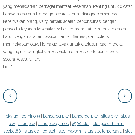
yang menawarkan berbagai manfaat kesehatan. Penting untuk dicatat
bahwa meskipun Hematqq secara umum dianggap aman bagi
kebanyakan orang, yang terbaik adalah berkonsultasi dengan
penyedia layanan kesehatan sebelum memulai rejimen suplemen
baru. Dengan sifat antioksidan, anti-inflamasi, dan potensi
meningkatkan otak, Hematqq layak untuk ditelusuri bagi mereka
yang ingin meningkatkan kesehatan dan kesejahteraan mereka
secara keseluruhan.
[ad_2]
pkv qq
|
domino99
|
bandarqq pkv
|
bandarqq pkv
|
situs pkv
|
situs
pkv
|
situs pkv
|
situs pkv games
|
x500 slot
|
slot gacor hari ini
|
sbobet88
|
situs qq
|
pg slot
|
slot maxwin
|
situs slot terpercaya
|
slot