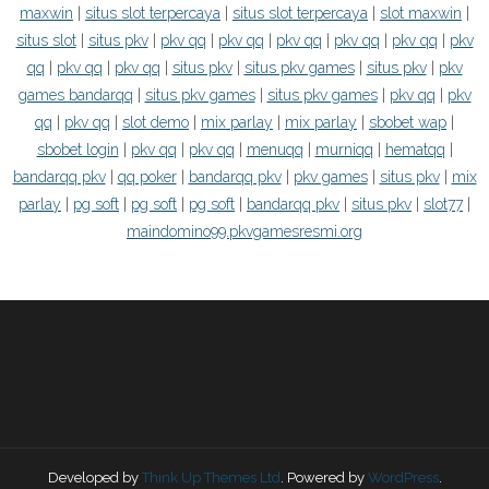
maxwin
|
situs slot terpercaya
|
situs slot terpercaya
|
slot maxwin
|
situs slot
|
situs pkv
|
pkv qq
|
pkv qq
|
pkv qq
|
pkv qq
|
pkv qq
|
pkv
qq
|
pkv qq
|
pkv qq
|
situs pkv
|
situs pkv games
|
situs pkv
|
pkv
games bandarqq
|
situs pkv games
|
situs pkv games
|
pkv qq
|
pkv
qq
|
pkv qq
|
slot demo
|
mix parlay
|
mix parlay
|
sbobet wap
|
sbobet login
|
pkv qq
|
pkv qq
|
menuqq
|
murniqq
|
hematqq
|
bandarqq pkv
|
qq poker
|
bandarqq pkv
|
pkv games
|
situs pkv
|
mix
parlay
|
pg soft
|
pg soft
|
pg soft
|
bandarqq pkv
|
situs pkv
|
slot77
|
maindomino99.pkvgamesresmi.org
Developed by
Think Up Themes Ltd
. Powered by
WordPress
.