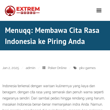
Skip
to
content
Menuqq: Membawa Cita Rasa
Indonesia ke Piring Anda
Jan 2, 2025
admin
Poker Online
pkv games
Indonesia terkenal dengan warisan kulinernya yang kaya dan
beragam, dengan cita rasa yang semarak dan penuh warna seperti
negaranya sendiri. Dari sambal pedas hingga rendang yang harum,
masakan Indonesia benar-benar memanjakan indra Anda. Namun,