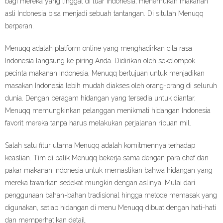
bagi mereka yang tinggal di luar Indonesia, menemukan makanan
asli Indonesia bisa menjadi sebuah tantangan. Di situlah Menuqq
berperan.
Menuqq adalah platform online yang menghadirkan cita rasa
Indonesia langsung ke piring Anda. Didirikan oleh sekelompok
pecinta makanan Indonesia, Menuqq bertujuan untuk menjadikan
masakan Indonesia lebih mudah diakses oleh orang-orang di seluruh
dunia. Dengan beragam hidangan yang tersedia untuk diantar,
Menuqq memungkinkan pelanggan menikmati hidangan Indonesia
favorit mereka tanpa harus melakukan perjalanan ribuan mil.
Salah satu fitur utama Menuqq adalah komitmennya terhadap
keaslian. Tim di balik Menuqq bekerja sama dengan para chef dan
pakar makanan Indonesia untuk memastikan bahwa hidangan yang
mereka tawarkan sedekat mungkin dengan aslinya. Mulai dari
penggunaan bahan-bahan tradisional hingga metode memasak yang
digunakan, setiap hidangan di menu Menuqq dibuat dengan hati-hati
dan memperhatikan detail.