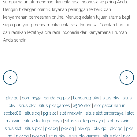
sempurna untuk menghadirkan cita rasa Indonesia ke piring Anda.
Dengan hidangan otentik, layanan pelanggan terbaik, dan
kenyamanan pemesanan online, Menuqq adalah tujuan utama bagi
siapa pun yang mendambakan cita rasa Indonesia. Cobalah hari ini
dan rasakan lezatnya cita rasa Indonesia dari kenyamanan rumah
Anda sendiri.
pkv qq
|
domino99
|
bandarqq pkv
|
bandarqq pkv
|
situs pkv
|
situs
pkv
|
situs pkv
|
situs pkv games
|
x500 slot
|
slot gacor hari ini
|
sbobet88
|
situs qq
|
pg slot
|
slot maxwin
|
situs slot terpercaya
|
slot
maxwin
|
situs slot terpercaya
|
situs slot terpercaya
|
slot maxwin
|
situs slot
|
situs pkv
|
pkv qq
|
pkv qq
|
pkv qq
|
pkv qq
|
pkv qq
|
pkv
qq
|
pkv qq
|
pkv qq
|
situs pkv
|
situs pkv games
|
situs pkv
|
pkv