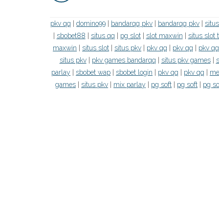
pkv qq
|
domino99
|
bandarqq pkv
|
bandarqq pkv
|
situ
|
sbobet88
|
situs qq
|
pg slot
|
slot maxwin
|
situs slot
maxwin
|
situs slot
|
situs pkv
|
pkv qq
|
pkv qq
|
pkv q
situs pkv
|
pkv games bandarqq
|
situs pkv games
|
parlay
|
sbobet wap
|
sbobet login
|
pkv qq
|
pkv qq
|
me
games
|
situs pkv
|
mix parlay
|
pg soft
|
pg soft
|
pg so