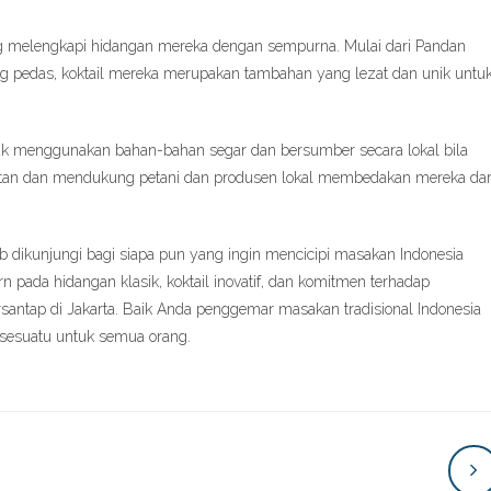
g melengkapi hidangan mereka dengan sempurna. Mulai dari Pandan
g pedas, koktail mereka merupakan tambahan yang lezat dan unik untu
uk menggunakan bahan-bahan segar dan bersumber secara lokal bila
tan dan mendukung petani dan produsen lokal membedakan mereka dar
b dikunjungi bagi siapa pun yang ingin mencicipi masakan Indonesia
pada hidangan klasik, koktail inovatif, dan komitmen terhadap
santap di Jakarta. Baik Anda penggemar masakan tradisional Indonesia
sesuatu untuk semua orang.