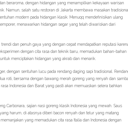
dan beraroma, dengan hidangan yang menampilkan kekayaan warisan
. Namun, salah satu restoran di Jakarta membawa masakan tradisiona
entuhan modern pada hidangan klasik. Menuqq mendefinisikan ulang
temporer, menawarkan hidangan segar yang telah diwariskan dari
ran trendi dan penuh gaya yang dengan cepat mendapatkan reputasi karen
ereksperimen dengan cita rasa dan teknik baru, memadukan bahan-bahan
untuk menciptakan hidangan yang akrab dan menarik.
r, dengan sentuhan lucu pada rendang daging sapi tradisional. Renda
a dua roti, bersama dengan bawang merah goreng yang renyah dan samb
ta rasa Indonesia dan Barat yang pasti akan memuaskan selera bahkan
ng Carbonara, sajian nasi goreng klasik Indonesia yang mewah. Saus
ang harum, di atasnya diberi bacon renyah dan telur yang matang
memanjakan yang memadukan cita rasa Italia dan Indonesia dengan