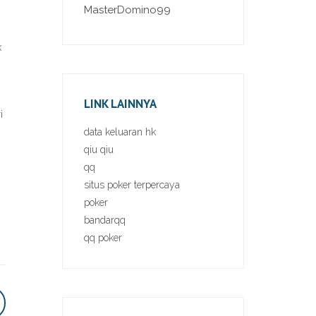
MasterDomino99
k
LINK LAINNYA
i
data keluaran hk
qiu qiu
qq
situs poker terpercaya
poker
bandarqq
qq poker