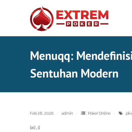
Skip
to
content
Menuqq: Mendefinis
Sentuhan Modern
Feb 28, 2026
admin
Poker Online
pk
[ad_1]