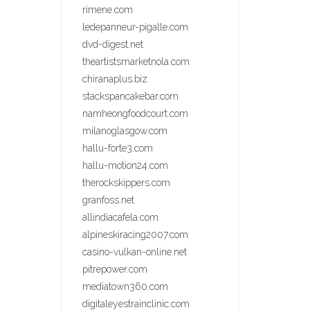
rimene.com
ledepanneur-pigalle.com
dvd-digest.net
theartistsmarketnola.com
chiranaplus.biz
stackspancakebar.com
namheongfoodcourt.com
milanoglasgow.com
hallu-forte3.com
hallu-motion24.com
therockskippers.com
granfoss.net
allindiacafela.com
alpineskiracing2007.com
casino-vulkan-online.net
pitrepower.com
mediatown360.com
digitaleyestrainclinic.com