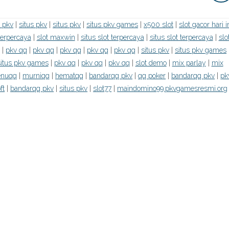
s pkv
|
situs pkv
|
situs pkv
|
situs pkv games
|
x500 slot
|
slot gacor hari i
 terpercaya
|
slot maxwin
|
situs slot terpercaya
|
situs slot terpercaya
|
slo
q
|
pkv qq
|
pkv qq
|
pkv qq
|
pkv qq
|
pkv qq
|
situs pkv
|
situs pkv games
situs pkv games
|
pkv qq
|
pkv qq
|
pkv qq
|
slot demo
|
mix parlay
|
mix
nuqq
|
murniqq
|
hematqq
|
bandarqq pkv
|
qq poker
|
bandarqq pkv
|
pk
ft
|
bandarqq pkv
|
situs pkv
|
slot77
|
maindomino99.pkvgamesresmi.org