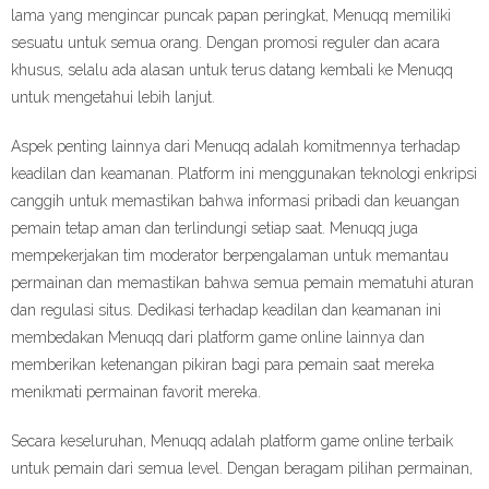
lama yang mengincar puncak papan peringkat, Menuqq memiliki
sesuatu untuk semua orang. Dengan promosi reguler dan acara
khusus, selalu ada alasan untuk terus datang kembali ke Menuqq
untuk mengetahui lebih lanjut.
Aspek penting lainnya dari Menuqq adalah komitmennya terhadap
keadilan dan keamanan. Platform ini menggunakan teknologi enkripsi
canggih untuk memastikan bahwa informasi pribadi dan keuangan
pemain tetap aman dan terlindungi setiap saat. Menuqq juga
mempekerjakan tim moderator berpengalaman untuk memantau
permainan dan memastikan bahwa semua pemain mematuhi aturan
dan regulasi situs. Dedikasi terhadap keadilan dan keamanan ini
membedakan Menuqq dari platform game online lainnya dan
memberikan ketenangan pikiran bagi para pemain saat mereka
menikmati permainan favorit mereka.
Secara keseluruhan, Menuqq adalah platform game online terbaik
untuk pemain dari semua level. Dengan beragam pilihan permainan,