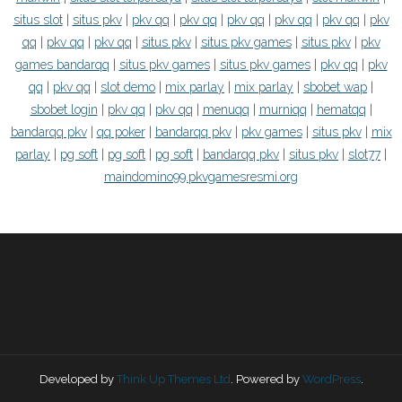
situs slot
|
situs pkv
|
pkv qq
|
pkv qq
|
pkv qq
|
pkv qq
|
pkv qq
|
pkv
qq
|
pkv qq
|
pkv qq
|
situs pkv
|
situs pkv games
|
situs pkv
|
pkv
games bandarqq
|
situs pkv games
|
situs pkv games
|
pkv qq
|
pkv
qq
|
pkv qq
|
slot demo
|
mix parlay
|
mix parlay
|
sbobet wap
|
sbobet login
|
pkv qq
|
pkv qq
|
menuqq
|
murniqq
|
hematqq
|
bandarqq pkv
|
qq poker
|
bandarqq pkv
|
pkv games
|
situs pkv
|
mix
parlay
|
pg soft
|
pg soft
|
pg soft
|
bandarqq pkv
|
situs pkv
|
slot77
|
maindomino99.pkvgamesresmi.org
Developed by
Think Up Themes Ltd
. Powered by
WordPress
.