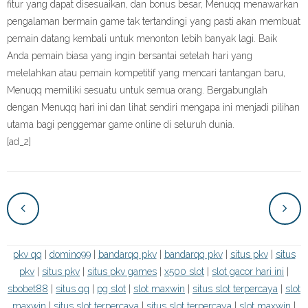
fitur yang dapat disesuaikan, dan bonus besar, Menuqq menawarkan
pengalaman bermain game tak tertandingi yang pasti akan membuat
pemain datang kembali untuk menonton lebih banyak lagi. Baik
Anda pemain biasa yang ingin bersantai setelah hari yang
melelahkan atau pemain kompetitif yang mencari tantangan baru,
Menuqq memiliki sesuatu untuk semua orang. Bergabunglah
dengan Menuqq hari ini dan lihat sendiri mengapa ini menjadi pilihan
utama bagi penggemar game online di seluruh dunia.
[ad_2]
pkv qq
|
domino99
|
bandarqq pkv
|
bandarqq pkv
|
situs pkv
|
situs
pkv
|
situs pkv
|
situs pkv games
|
x500 slot
|
slot gacor hari ini
|
sbobet88
|
situs qq
|
pg slot
|
slot maxwin
|
situs slot terpercaya
|
slot
maxwin
|
situs slot terpercaya
|
situs slot terpercaya
|
slot maxwin
|