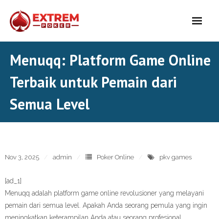
Skip
to
content
Menuqq: Platform Game Online
Terbaik untuk Pemain dari
Semua Level
Nov 3, 2025
admin
Poker Online
pkv games
[ad_1]
Menuqq adalah platform game online revolusioner yang melayani
pemain dari semua level. Apakah Anda seorang pemula yang ingin
meningkatkan keterampilan Anda atau seorang profesional