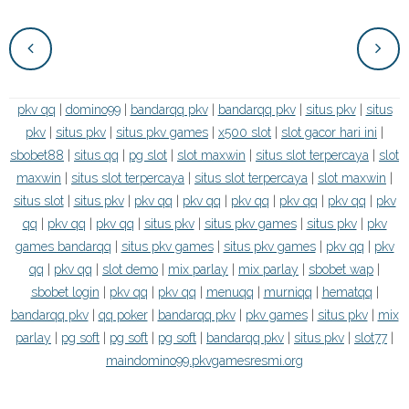
pkv qq
|
domino99
|
bandarqq pkv
|
bandarqq pkv
|
situs pkv
|
situs
pkv
|
situs pkv
|
situs pkv games
|
x500 slot
|
slot gacor hari ini
|
sbobet88
|
situs qq
|
pg slot
|
slot maxwin
|
situs slot terpercaya
|
slot
maxwin
|
situs slot terpercaya
|
situs slot terpercaya
|
slot maxwin
|
situs slot
|
situs pkv
|
pkv qq
|
pkv qq
|
pkv qq
|
pkv qq
|
pkv qq
|
pkv
qq
|
pkv qq
|
pkv qq
|
situs pkv
|
situs pkv games
|
situs pkv
|
pkv
games bandarqq
|
situs pkv games
|
situs pkv games
|
pkv qq
|
pkv
qq
|
pkv qq
|
slot demo
|
mix parlay
|
mix parlay
|
sbobet wap
|
sbobet login
|
pkv qq
|
pkv qq
|
menuqq
|
murniqq
|
hematqq
|
bandarqq pkv
|
qq poker
|
bandarqq pkv
|
pkv games
|
situs pkv
|
mix
parlay
|
pg soft
|
pg soft
|
pg soft
|
bandarqq pkv
|
situs pkv
|
slot77
|
maindomino99.pkvgamesresmi.org