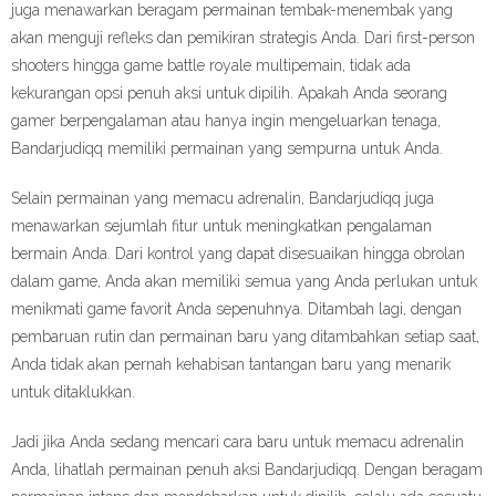
juga menawarkan beragam permainan tembak-menembak yang
akan menguji refleks dan pemikiran strategis Anda. Dari first-person
shooters hingga game battle royale multipemain, tidak ada
kekurangan opsi penuh aksi untuk dipilih. Apakah Anda seorang
gamer berpengalaman atau hanya ingin mengeluarkan tenaga,
Bandarjudiqq memiliki permainan yang sempurna untuk Anda.
Selain permainan yang memacu adrenalin, Bandarjudiqq juga
menawarkan sejumlah fitur untuk meningkatkan pengalaman
bermain Anda. Dari kontrol yang dapat disesuaikan hingga obrolan
dalam game, Anda akan memiliki semua yang Anda perlukan untuk
menikmati game favorit Anda sepenuhnya. Ditambah lagi, dengan
pembaruan rutin dan permainan baru yang ditambahkan setiap saat,
Anda tidak akan pernah kehabisan tantangan baru yang menarik
untuk ditaklukkan.
Jadi jika Anda sedang mencari cara baru untuk memacu adrenalin
Anda, lihatlah permainan penuh aksi Bandarjudiqq. Dengan beragam