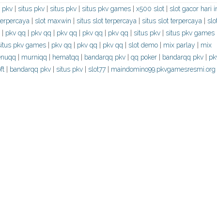
s pkv
|
situs pkv
|
situs pkv
|
situs pkv games
|
x500 slot
|
slot gacor hari i
 terpercaya
|
slot maxwin
|
situs slot terpercaya
|
situs slot terpercaya
|
slo
q
|
pkv qq
|
pkv qq
|
pkv qq
|
pkv qq
|
pkv qq
|
situs pkv
|
situs pkv games
situs pkv games
|
pkv qq
|
pkv qq
|
pkv qq
|
slot demo
|
mix parlay
|
mix
nuqq
|
murniqq
|
hematqq
|
bandarqq pkv
|
qq poker
|
bandarqq pkv
|
pk
ft
|
bandarqq pkv
|
situs pkv
|
slot77
|
maindomino99.pkvgamesresmi.org