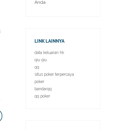
Anda
k
LINK LAINNYA
data keluaran hk
qiu qiu
qq
situs poker terpercaya
poker
bandarqq
qq poker