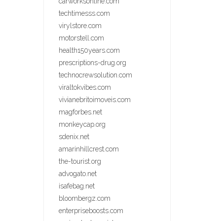
carworksonline.com
techtimesss.com
virylstore.com
motorstell.com
health150years.com
prescriptions-drug.org
technocrewsolution.com
viraltokvibes.com
vivianebritoimoveis.com
magforbes.net
monkeycap.org
sdenix.net
amarinhillcrest.com
the-tourist.org
advogato.net
isafebag.net
bloombergz.com
enterpriseboosts.com