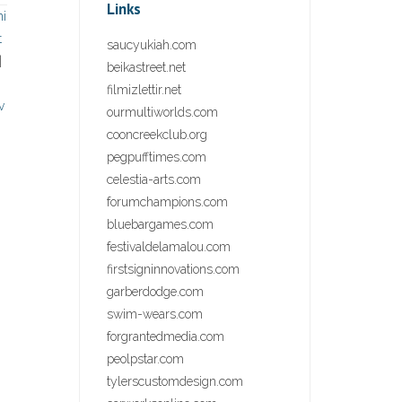
Links
ni
t
saucyukiah.com
|
beikastreet.net
filmizlettir.net
v
ourmultiworlds.com
cooncreekclub.org
pegpufftimes.com
celestia-arts.com
forumchampions.com
bluebargames.com
festivaldelamalou.com
firstsigninnovations.com
garberdodge.com
swim-wears.com
forgrantedmedia.com
peolpstar.com
tylerscustomdesign.com