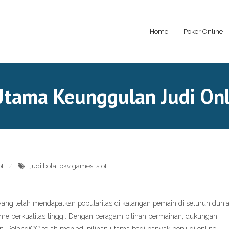
Home
Poker Online
Utama Keunggulan Judi Onl
ot
judi bola
,
pkv games
,
slot
yang telah mendapatkan popularitas di kalangan pemain di seluruh duni
e berkualitas tinggi. Dengan beragam pilihan permainan, dukungan