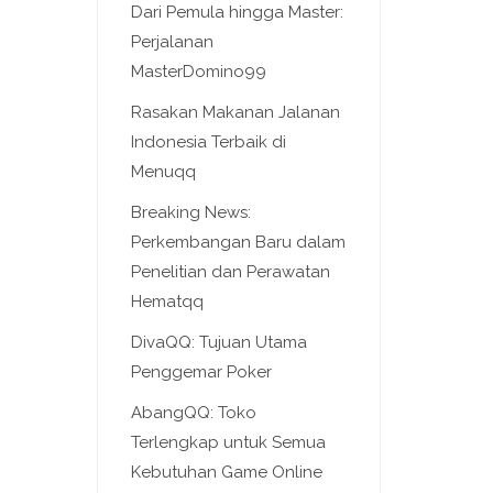
Dari Pemula hingga Master:
Perjalanan
MasterDomino99
Rasakan Makanan Jalanan
Indonesia Terbaik di
Menuqq
Breaking News:
Perkembangan Baru dalam
Penelitian dan Perawatan
Hematqq
DivaQQ: Tujuan Utama
Penggemar Poker
AbangQQ: Toko
Terlengkap untuk Semua
Kebutuhan Game Online