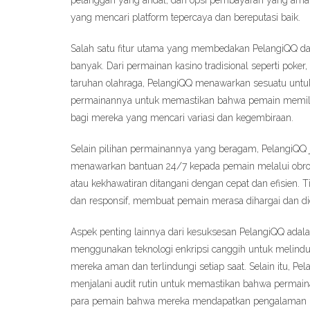
pelanggan yang andal, dan opsi pembayaran yang aman,
yang mencari platform tepercaya dan bereputasi baik.
Salah satu fitur utama yang membedakan PelangiQQ dari
banyak. Dari permainan kasino tradisional seperti poker,
taruhan olahraga, PelangiQQ menawarkan sesuatu untuk 
permainannya untuk memastikan bahwa pemain memiliki 
bagi mereka yang mencari variasi dan kegembiraan.
Selain pilihan permainannya yang beragam, PelangiQQ 
menawarkan bantuan 24/7 kepada pemain melalui obrol
atau kekhawatiran ditangani dengan cepat dan efisien.
dan responsif, membuat pemain merasa dihargai dan 
Aspek penting lainnya dari kesuksesan PelangiQQ adal
menggunakan teknologi enkripsi canggih untuk melind
mereka aman dan terlindungi setiap saat. Selain itu, 
menjalani audit rutin untuk memastikan bahwa permain
para pemain bahwa mereka mendapatkan pengalaman be