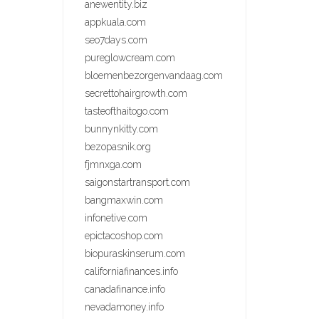
anewentity.biz
appkuala.com
seo7days.com
pureglowcream.com
bloemenbezorgenvandaag.com
secrettohairgrowth.com
tasteofthaitogo.com
bunnynkitty.com
bezopasnik.org
fjmnxga.com
saigonstartransport.com
bangmaxwin.com
infonetive.com
epictacoshop.com
biopuraskinserum.com
californiafinances.info
canadafinance.info
nevadamoney.info