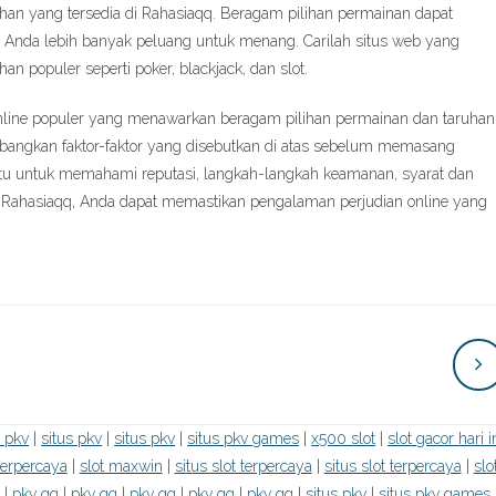
uhan yang tersedia di Rahasiaqq. Beragam pilihan permainan dapat
nda lebih banyak peluang untuk menang. Carilah situs web yang
 populer seperti poker, blackjack, dan slot.
nline populer yang menawarkan beragam pilihan permainan dan taruhan
angkan faktor-faktor yang disebutkan di atas sebelum memasang
ktu untuk memahami reputasi, langkah-langkah keamanan, syarat dan
n Rahasiaqq, Anda dapat memastikan pengalaman perjudian online yang
s pkv
|
situs pkv
|
situs pkv
|
situs pkv games
|
x500 slot
|
slot gacor hari i
 terpercaya
|
slot maxwin
|
situs slot terpercaya
|
situs slot terpercaya
|
slo
q
|
pkv qq
|
pkv qq
|
pkv qq
|
pkv qq
|
pkv qq
|
situs pkv
|
situs pkv games