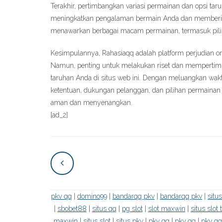
Terakhir, pertimbangkan variasi permainan dan opsi tar
meningkatkan pengalaman bermain Anda dan memberi A
menawarkan berbagai macam permainan, termasuk pilihan
Kesimpulannya, Rahasiaqq adalah platform perjudian o
Namun, penting untuk melakukan riset dan mempertimb
taruhan Anda di situs web ini. Dengan meluangkan wa
ketentuan, dukungan pelanggan, dan pilihan permaina
aman dan menyenangkan.
[ad_2]
pkv qq
|
domino99
|
bandarqq pkv
|
bandarqq pkv
|
situ
|
sbobet88
|
situs qq
|
pg slot
|
slot maxwin
|
situs slot
maxwin
|
situs slot
|
situs pkv
|
pkv qq
|
pkv qq
|
pkv q